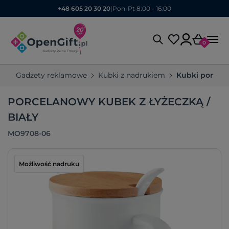
+48 605 20 30 20
|
Pon-Pt 8:00 - 16:00
0
Gadżety reklamowe
Kubki z nadrukiem
Kubki porcel
PORCELANOWY KUBEK Z ŁYŻECZKĄ /
BIAŁY
MO9708-06
Możliwość nadruku