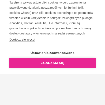
Ta strona wykorzystuje pliki cookies w celu zapewnienia
prawidłowego działania poszczególnych jej funkcji (pliki
KONTAKT
cookies własne) oraz pliki cookies pochodzące od podmiotów
trzecich w celu korzystania z narzędzi zewnętrznych (Google
Analytics, HotJar, YouTube). Do informacji, które są
gromadzone w plikach cookies od podmiotów trzecich, mają
dostęp dostawcy wymienionych narzędzi zewnętrznych.
Dowiedz się więcej
OpenGift jest częścią ReflectGroup.
Ustawienia zaawansowane
ZGADZAM SIĘ
Copyright © 2006-2026 OpenGift.pl