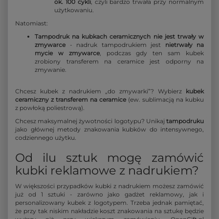
ok. 100 cykli
, czyli bardzo trwała przy normalnym
użytkowaniu.
Natomiast:
Tampodruk na kubkach ceramicznych nie jest trwały w
zmywarce
- nadruk tampodrukiem jest
nietrwały na
mycie w zmywarce
, podczas gdy ten sam kubek
zrobiony transferem na ceramice jest odporny na
zmywanie.
Chcesz kubek z nadrukiem „do zmywarki”? Wybierz
kubek
ceramiczny z transferem na ceramice
(ew. sublimacją na kubku
z powłoką poliestrową).
Chcesz maksymalnej żywotności logotypu? Unikaj
tampodruku
jako głównej metody znakowania kubków do intensywnego,
codziennego użytku.
Od ilu sztuk mogę zamówić
kubki reklamowe z nadrukiem?
W większości przypadków kubki z nadrukiem możesz zamówić
już od 1 sztuki - zarówno jako gadżet reklamowy, jak i
personalizowany kubek z logotypem. Trzeba jednak pamiętać,
że przy tak niskim nakładzie koszt znakowania na sztukę będzie