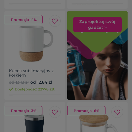
Promocja -4%
Zaprojektuj swój
gadżet >
Kubek sublimacyjny z
korkiem
od 13,13 zł
od 12,64 zł
Dostępność: 22778 szt.
Promocja -3%
Promocja -6%