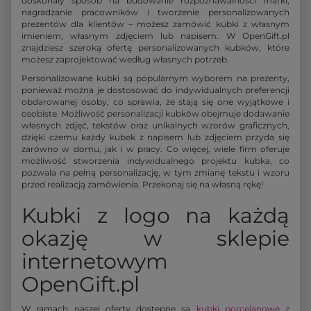
doskonały sposób na budowanie rozpoznawalności marki,
nagradzanie pracowników i tworzenie personalizowanych
prezentów dla klientów – możesz zamówić kubki z własnym
imieniem, własnym zdjęciem lub napisem. W OpenGift.pl
znajdziesz szeroką ofertę personalizowanych kubków, które
możesz zaprojektować według własnych potrzeb.
Personalizowane kubki są popularnym wyborem na prezenty,
ponieważ można je dostosować do indywidualnych preferencji
obdarowanej osoby, co sprawia, że stają się one wyjątkowe i
osobiste. Możliwość personalizacji kubków obejmuje dodawanie
własnych zdjęć, tekstów oraz unikalnych wzorów graficznych,
dzięki czemu każdy kubek z napisem lub zdjęciem przyda się
zarówno w domu, jak i w pracy. Co więcej, wiele firm oferuje
możliwość stworzenia indywidualnego projektu kubka, co
pozwala na pełną personalizację, w tym zmianę tekstu i wzoru
przed realizacją zamówienia. Przekonaj się na własną rękę!
Kubki z logo na każdą
okazję w sklepie
internetowym
OpenGift.pl
W ramach naszej oferty dostępne są
kubki porcelanowe z