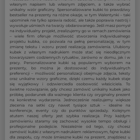
własnym napisem lub własnym zdjęciem, a także wybrać
unikalny wzór graficzny. Spersonalizowane kubki to prawdziwy
bestseller na prezenty na różne okazje, w tym Walentynki – taki
upominek nie tylko sprawia radość, ale także poprawia nastrój i
wywołuje uśmiech na twarzy obdarowanego. Jeśli masz pomysł
na indywidualny projekt, zrealizujemy go w ramach zamówienia
– wiele firm oferuje możliwość stworzenia indywidualnego
projektu kubka, co pozwala na pełną personalizację, w tym
zmianę tekstu i wzoru przed realizacją zamówienia. Ulubiony
kubek z własnym nadrukiem może stać się nieodłącznym
towarzyszem codziennych rytuałów, zarówno w domu, jak i w
pracy. Personalizowane kubki są popularnym wyborem na
prezenty, bo można je dostosować do indywidualnych
preferencji – możliwość personalizacji obejmuje zdjęcia, teksty
oraz unikalne wzory graficzne, dzięki czemu każdy kubek staje
się wyjątkowy i odzwierciedla osobowość właściciela. To
świetne rozwiązanie, gdy chcesz zamówić unikalny kubek jako
próbkę, podarunek dla ważnego klienta czy oryginalny prezent
na konkretne wydarzenia. Jednocześnie realizujemy większe
zlecenia na setki czy nawet tysiące sztuk – idealne na
konferencje, eventy czy do punktów sprzedaży. Kolejnym
atutem naszej oferty jest szybka realizacja. Przy każdym
zamówieniu staramy się zachować wysokie tempo obsługi i
profesjonalne podejście. Niezależnie od tego, czy chcesz
zamówić kubki z własnym nadrukiem reklamowym, fajne kubki
dla zespołu, czy może śmieszne kubki na prezent, znajdziesz u