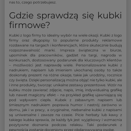
nas to, czego potrzebujesz.
Gdzie sprawdzą się kubki
firmowe?
Kubki z logo firmy to idealny wybór na wiele okazji. Kubki z logo
firmy oraz długopisy to popularne produkty reklamowe
rozdawane na targach i konferencjach, które skutecznie budują
rozpoznawalność marki. Impreza świąteczna w biurze,
upominek dla pracowników, gadżet na targi, nagroda w
konkursach, dostosowany podarunek dla kluczowych klientów
– możliwości jest naprawdę wiele. Personalizowane kubki z
nadrukiem, napisem lub imieniem ukochanej osoby to także
doskonały prezent na różne okazje, takie jak urodziny, rocznice
czy święta. Dzięki personalizacją można objąć nie tylko kubki, ale
i inne produkty, tworząc unikalne zestawy prezentowe. Wzór na
kubku może zawierać zdjęcie, napis, imię, indywidualną grafikę
lub nawet magiczny efekt – na przykład grafikę ujawniającą się
pod wpływem ciepła. Kubek z zabawnym napisem lub
śmiesznym nadrukiem poprawia humor i nastrój zarówno w
domu, jak i w pracy, a oryginalne, niebanalne kubki z napisami
są uniwersalne i zawsze na czasie. Picie herbaty lub kawy z
takiego kubka sprawia, że każdy łyk jest wyjątkowy i wzmacnia
pozytywne doznania podczas relaksu. Taki podarunek z
pewnością zostanie doceniony przez obdarowywaną osobę.