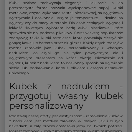
Kubki szklane zachwycają elegancją i lekkością, a ich
przezroczysta forma pozwala wyeksponować napój. Kubki
metalowe, często wykonane ze stali nierdzewnej, są wyjątkowo
wytrzymałe i doskonale utrzymują temperaturę – idealne na
wyjazdy czy do pracy w terenie. Dla osób ceniących wygodę i
lekkość świetnym wyborem będą kubki plastikowe, które
sprawdzą się np. podczas pikników. Coraz większą popularność
zdobywają także kubki termiczne, które pozwalają cieszyć się
gorącą kawą lub herbatą przez długi czas. Każdy z tych rodzajów
można zamówić jako kubek personalizowany z własnym
nadrukiem, co czyni go nie tylko praktycznym, ale i
wyjątkowym prezentem na każdą okazję. Niezależnie od
wyboru, kubek z nadrukiem to doskonały sposób na wyrażenie
siebie lub podarowanie komuś bliskiemu czegoś naprawdę
unikalnego.
Kubek z nadrukiem -
przygotuj własny kubek
personalizowany
Podstawą naszej oferty jest elastyczność – zamówienie kubków
z nadrukiem jest możliwe zarówno w małych, jak i dużych
nakładach, a cały proces dostosowujemy do Twoich potrzeb.
Możesz zamówić kubek z imieniem dziecka, własnym imieniem,