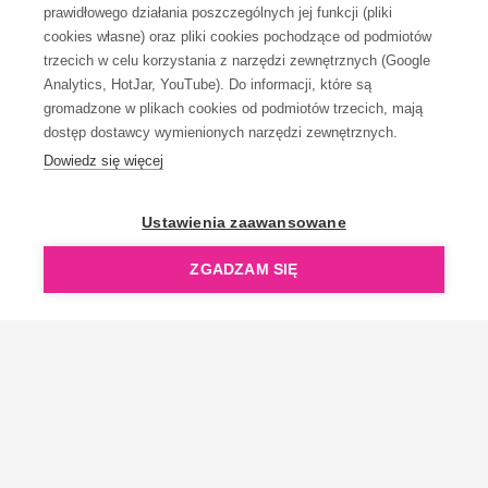
prawidłowego działania poszczególnych jej funkcji (pliki
KONTAKT
cookies własne) oraz pliki cookies pochodzące od podmiotów
trzecich w celu korzystania z narzędzi zewnętrznych (Google
Analytics, HotJar, YouTube). Do informacji, które są
gromadzone w plikach cookies od podmiotów trzecich, mają
dostęp dostawcy wymienionych narzędzi zewnętrznych.
Dowiedz się więcej
OpenGift jest częścią ReflectGroup.
Ustawienia zaawansowane
ZGADZAM SIĘ
Copyright © 2006-2026 OpenGift.pl