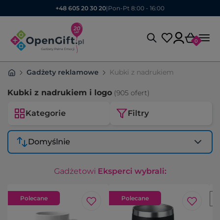
+48 605 20 30 20
|
Pon-Pt 8:00 - 16:00
0
Gadżety reklamowe
Kubki z nadrukiem
Kubki z nadrukiem i logo
(905 ofert)
Kategorie
Filtry
Domyślnie
Gadżetowi
Eksperci wybrali:
Polecane
Polecane