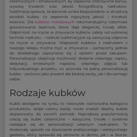
ceramicznych i emaliowanych, by zapewnić intensywne barwy,
wysoką trwałość oraz jakość fotograficzną nadruków.
Sublimacja sprawia, że barwnik wnika bezpośrednio w strukturę
powłoki kubka, co zapewnia najwyższą jakość i trwałość
kolorów. Dla
kubków metalowych
rekomendujemy natomiast
grawerowanie laserowe, które daje elegancki, trwały efekt.
Odporność na mycie w zmywarce kubków zależy od wybranej
techniki nadruku – nadruki sublimacyjne są zazwyczaj odporne
na mycie w zmywarce. Większość kubków z nadrukiem z
naszego sklepu można myć w zmywarce – zachęcamy jednak
do dokładnego zapoznania się z opisem przed zakupem.
Personalizacja obejmuje możliwość dodania własnego napisu,
dedykacji, śmiesznych napisów, własnego zdjęcia lub
indywidualnego projektu, co pozwala na pełną personalizację
kubka – zarówno jako prezent dla bliskiej osoby, jak i dla samego
siebie.
Rodzaje kubków
Kubki dostępne na rynku to niezwykle różnorodna kategoria
produktów, dzięki czemu każdy może znaleźć idealny kubek
dopasowany do swoich potrzeb. Największą popularnością
cieszą się kubki ceramiczne – klasyczne, trwałe i świetnie
nadające się do personalizacji własnym nadrukiem. To
doskonały sposób na stworzenie praktycznego i estetycznego
gadżetu, który sprawdzi się zarówno w domu, jak i w biurze.