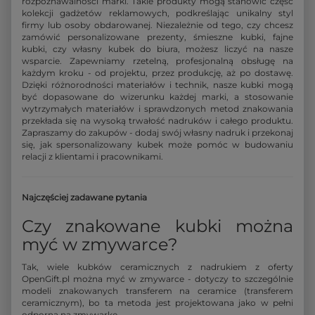
rozpoznawalności marki. Takie produkty mogą stanowić część
kolekcji gadżetów reklamowych, podkreślając unikalny styl
firmy lub osoby obdarowanej. Niezależnie od tego, czy chcesz
zamówić personalizowane prezenty, śmieszne kubki, fajne
kubki, czy własny kubek do biura, możesz liczyć na nasze
wsparcie. Zapewniamy rzetelną, profesjonalną obsługę na
każdym kroku - od projektu, przez produkcję, aż po dostawę.
Dzięki różnorodności materiałów i technik, nasze kubki mogą
być dopasowane do wizerunku każdej marki, a stosowanie
wytrzymałych materiałów i sprawdzonych metod znakowania
przekłada się na wysoką trwałość nadruków i całego produktu.
Zapraszamy do zakupów - dodaj swój własny nadruk i przekonaj
się, jak spersonalizowany kubek może pomóc w budowaniu
relacji z klientami i pracownikami.
Najczęściej zadawane pytania
Czy znakowane kubki można
myć w zmywarce?
Tak, wiele kubków ceramicznych z nadrukiem z oferty
OpenGift.pl można myć w zmywarce - dotyczy to szczególnie
modeli znakowanych transferem na ceramice (transferem
ceramicznym), bo ta metoda jest projektowana jako w pełni
odporna na zmywarkę.