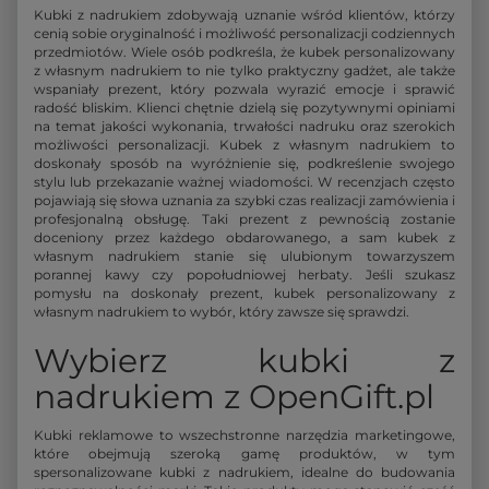
Kubki z nadrukiem zdobywają uznanie wśród klientów, którzy
cenią sobie oryginalność i możliwość personalizacji codziennych
przedmiotów. Wiele osób podkreśla, że kubek personalizowany
z własnym nadrukiem to nie tylko praktyczny gadżet, ale także
wspaniały prezent, który pozwala wyrazić emocje i sprawić
radość bliskim. Klienci chętnie dzielą się pozytywnymi opiniami
na temat jakości wykonania, trwałości nadruku oraz szerokich
możliwości personalizacji. Kubek z własnym nadrukiem to
doskonały sposób na wyróżnienie się, podkreślenie swojego
stylu lub przekazanie ważnej wiadomości. W recenzjach często
pojawiają się słowa uznania za szybki czas realizacji zamówienia i
profesjonalną obsługę. Taki prezent z pewnością zostanie
doceniony przez każdego obdarowanego, a sam kubek z
własnym nadrukiem stanie się ulubionym towarzyszem
porannej kawy czy popołudniowej herbaty. Jeśli szukasz
pomysłu na doskonały prezent, kubek personalizowany z
własnym nadrukiem to wybór, który zawsze się sprawdzi.
Wybierz kubki z
nadrukiem z OpenGift.pl
Kubki reklamowe to wszechstronne narzędzia marketingowe,
które obejmują szeroką gamę produktów, w tym
spersonalizowane kubki z nadrukiem, idealne do budowania