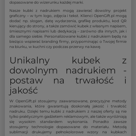
dopasowane do wizerunku każdej marki.
Nasze kubki z nadrukiem mogą zawierać dowolny projekt
graficzny – w tym logo, zdjęcia i tekst. Klienci OpenGift.pl mogą
dodać np. slogan, datę wydarzenia, grafikę produktu, kod QR
kierujący do strony, a także zamówić kubek z własnym napisem,
śmiesznymi napisami lub dedykacją – zarówno dla innych, jak i
dla samego siebie. Personalizowane kubki z nadrukiem będą na
bieżąco wspierać branding firmy, przypominając o Twojej firmie
na biurku, w kuchni czy podczas przerwy na kawę.
Unikalny kubek z
dowolnym nadrukiem -
postaw na trwałość i
jakość
W OpenGift.pl stosujemy zaawansowane, precyzyjne metody
znakowania, które gwarantują doskonałą jakość i trwałość
nadruku. Dzięki temu kubki z nadrukiem z naszej oferty są nie
tylko praktycznym gadżetem reklamowym, ale także wyróżniają
się wysokim standardem wykonania. Ponadto zawsze
stosujemy technologie dopasowane do materiału. Metodą
sublimacji drukujemy pełnokolorowe wzory na kubkach