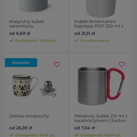
Klasyczny kubek
Kubek Americano®
ceramiczny
Espresso POP 250 ml z
pokrywką
od 6,69 zł
od 21,31 zł
zabezpieczającą przed
rozlaniem
Dostępność: 11485 szt.
Na zamówienie
Bestseller
Zestaw świąteczny
Metalowy kubek 210 ml z
karabińczykiem | Easton
od 26,39 zł
od 7,54 zł
Dostępność: 9019 szt.
Dostępność: 6284 szt.