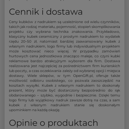
Cennik i dostawa
Ceny kubków z nadrukiem są uzależnione od wielu czynników,
takich jak rodzaj materiału, pojemność, stopień skomplikowania
projektu czy wybrana technika znakowania. Przykładowo,
klasyczny kubek ceramiczny z prostym nadrukiem to wydatek
rzędu 20–50 zł, natomiast bardziej zaawansowany kubek z
własnym nadrukiem, logo firmy lub indywidualnym projektem
może kosztować nieco więcej. W przypadku zamówień
hurtowych cena jednostkowa znacząco maleje, co czyni kubki
reklamowe bardzo atrakcyjnym wyborem dla firm. Dostawa
realizowana jest najczęściej za pośrednictwem firm kurierskich
lub poczty, a czas oczekiwania zależy od wybranej opcji i miejsca
dostawy. Wiele sklepów, w tym OpenGift.pl, oferuje także
możliwość odbioru osobistego, co pozwala zaoszczędzić na
kosztach wysyłki. Kubek z własnym nadrukiem to doskonały
prezent, który może być dostarczony bezpośrednio do rąk
obdarowanego – szybko, wygodnie i bezpiecznie. Dzięki temu
logo firmy lub wyjątkowy nadruk zawsze dotrą na czas, a sam
kubek z własnym nadrukiem stanie się doskonałym
upominkiem na każdą okazję.
Opinie o produktach