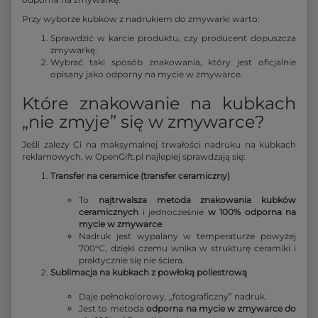
Przy wyborze kubków z nadrukiem do zmywarki warto:
Sprawdzić w karcie produktu, czy producent dopuszcza
zmywarkę.
Wybrać taki sposób znakowania, który jest oficjalnie
opisany jako odporny na mycie w zmywarce.
Które znakowanie na kubkach
„nie zmyje” się w zmywarce?
Jeśli zależy Ci na maksymalnej trwałości nadruku na kubkach
reklamowych, w OpenGift.pl najlepiej sprawdzają się:
Transfer na ceramice (transfer ceramiczny)
To
najtrwalsza metoda znakowania kubków
ceramicznych
i jednocześnie
w 100% odporna na
mycie w zmywarce
.
Nadruk jest wypalany w temperaturze powyżej
700°C, dzięki czemu wnika w strukturę ceramiki i
praktycznie się nie ściera.
Sublimacja na kubkach z powłoką poliestrową
Daje pełnokolorowy, „fotograficzny” nadruk.
Jest to metoda
odporna na mycie w zmywarce do