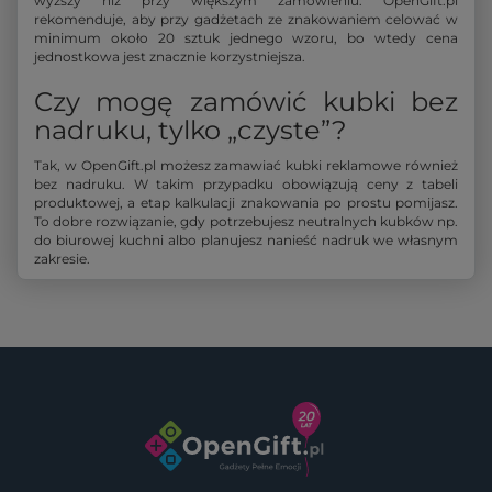
wyższy niż przy większym zamówieniu. OpenGift.pl
rekomenduje, aby przy gadżetach ze znakowaniem celować w
minimum około 20 sztuk jednego wzoru, bo wtedy cena
jednostkowa jest znacznie korzystniejsza.
Czy mogę zamówić kubki bez
nadruku, tylko „czyste”?
Tak, w OpenGift.pl możesz zamawiać kubki reklamowe również
bez nadruku. W takim przypadku obowiązują ceny z tabeli
produktowej, a etap kalkulacji znakowania po prostu pomijasz.
To dobre rozwiązanie, gdy potrzebujesz neutralnych kubków np.
do biurowej kuchni albo planujesz nanieść nadruk we własnym
zakresie.