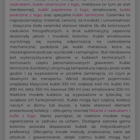
nadrukiem
,
kubki ceramiczne z logo
, metalowe (w tym ze stali
nierdzewnej),
kubki papierowe z logo
, emaliowane,
kubki
podróżne z logo
oraz specjalne
kubki termiczne
. Ceramika to
najpopularniejszy materiał, ceniony za trwałość i uniwersalność
– klasyczna biała ceramika stanowi idealne tło dla kolorowych
nadruków fotograficznych, a druk sublimacyjny zapewnia
doskonałą jakość i trwałość kolorów. Kubki emaliowane
wyróżniają się wysoką odpornością na uszkodzenia
mechaniczne, podobnie jak kubki metalowe, które są
niezastąpione podczas wycieczek i campingów. Stal nierdzewna
jest wykorzystywana głównie w kubkach termicznych i
termosach, często personalizowanych grawerem. Kubki
termiczne (tumblery) utrzymują temperaturę napoju przez wiele
godzin i są wyposażone w szczelne zamknięcia, co czyni je
idealnymi do transportu. Wśród dostępnych pojemności
znajdziesz klasyczne kubki 330 ml, większe 440 ml, kubki XXL
890 ml, latte 350 ml, kawowe 290 ml oraz emaliowane 200 ml.
Niektóre modele kubków są wyposażone w łyżeczkę, co
zwiększa ich funkcjonalność. Kubki mogą być częścią kolekcji
naczyń w domu lub biurze, a także stanowić element
prezentowej kolekcji – oferujemy również
filiżanki z nadrukiem
i
kufle z logo
. Warto pamiętać, że niektóre modele mają
ograniczenia w zadruku za uchem. Dostępna szeroka gama
kolorów pozwala dopasować kubek do indywidualnych
preferencji. Oferujemy trwałe metody znakowania, takie jak
sitodruk i grawerowanie, dzięki czemu kubki mogą być