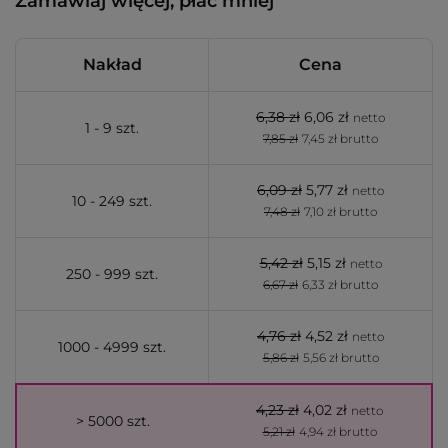
Zamawiaj więcej, płać mniej
Nakład
Cena
6,38 zł
6,06 zł
netto
1 - 9 szt.
7,85 zł
7,45 zł brutto
6,09 zł
5,77 zł
netto
10 - 249 szt.
7,48 zł
7,10 zł brutto
5,42 zł
5,15 zł
netto
250 - 999 szt.
6,67 zł
6,33 zł brutto
4,76 zł
4,52 zł
netto
1000 - 4999 szt.
5,86 zł
5,56 zł brutto
4,23 zł
4,02 zł
netto
> 5000 szt.
5,21 zł
4,94 zł brutto