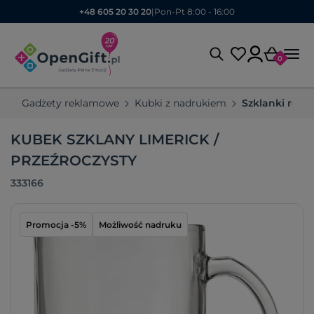
+48 605 20 30 20
|
Pon-Pt 8:00 - 16:00
0
Gadżety reklamowe
Kubki z nadrukiem
Szklanki rek
KUBEK SZKLANY LIMERICK /
PRZEŹROCZYSTY
333166
Promocja -5%
Możliwość nadruku