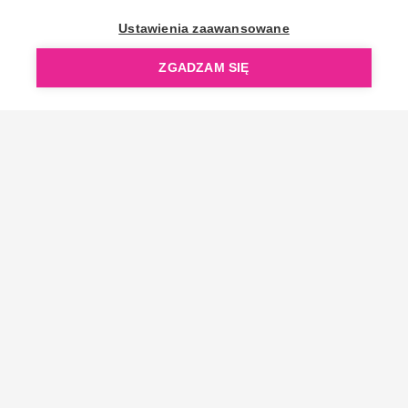
OpenGift jest częścią ReflectGroup.
Ustawienia zaawansowane
ZGADZAM SIĘ
Copyright © 2006-2026 OpenGift.pl