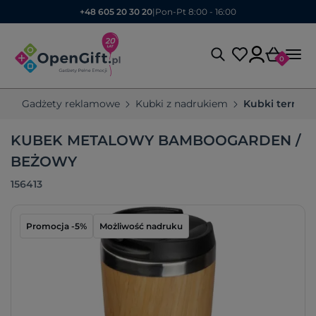
+48 605 20 30 20
|
Pon-Pt 8:00 - 16:00
0
Gadżety reklamowe
Kubki z nadrukiem
Kubki termic
KUBEK METALOWY BAMBOOGARDEN /
BEŻOWY
156413
Promocja -5%
Możliwość nadruku