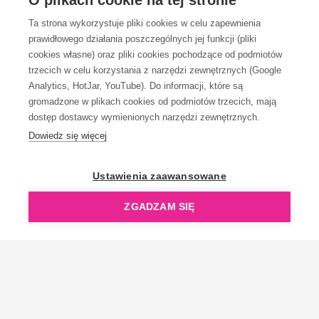
O plikach cookie na tej stronie
Ta strona wykorzystuje pliki cookies w celu zapewnienia
prawidłowego działania poszczególnych jej funkcji (pliki
KONTAKT
cookies własne) oraz pliki cookies pochodzące od podmiotów
trzecich w celu korzystania z narzędzi zewnętrznych (Google
Analytics, HotJar, YouTube). Do informacji, które są
gromadzone w plikach cookies od podmiotów trzecich, mają
dostęp dostawcy wymienionych narzędzi zewnętrznych.
Dowiedz się więcej
OpenGift jest częścią ReflectGroup.
Ustawienia zaawansowane
ZGADZAM SIĘ
Copyright © 2006-2026 OpenGift.pl