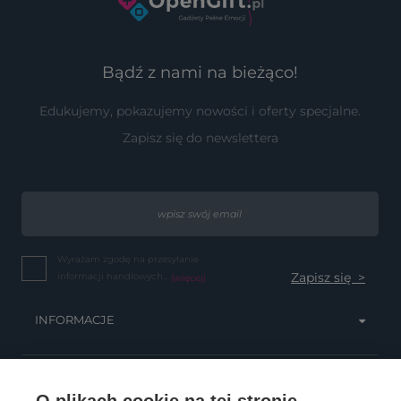
Bądź z nami na bieżąco!
Edukujemy, pokazujemy nowości i oferty specjalne.
Zapisz się do newslettera
Wyrażam zgodę na przesyłanie
informacji handlowych...
(więcej)
INFORMACJE
OBSŁUGA KLIENTA