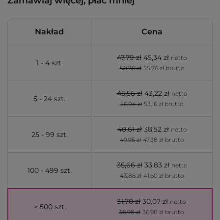
Zamawiaj więcej, płać mniej
Nakład
Cena
47,79 zł
45,34 zł
netto
1 - 4 szt.
58,78 zł
55,76 zł brutto
45,56 zł
43,22 zł
netto
5 - 24 szt.
56,04 zł
53,16 zł brutto
40,61 zł
38,52 zł
netto
25 - 99 szt.
49,95 zł
47,38 zł brutto
35,66 zł
33,83 zł
netto
100 - 499 szt.
43,86 zł
41,60 zł brutto
31,70 zł
30,07 zł
netto
> 500 szt.
38,98 zł
36,98 zł brutto