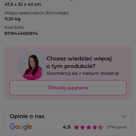
47,5 x 32 x 42 cm
Waga opakowania zbiorczego:
11,30 kg
Kod EAN:
8719446051874
Chcesz wiedzieć więcej
o tym produkcie?
Skontaktuj się z naszym doradcą!
Wyślij zapytanie
Opinie o nas
4.9
2774
opinii