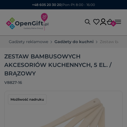
+48 605 20 30 20
|
Pon-Pt 8:00 - 16:00
0
Gadżety reklamowe
Gadżety do kuchni
Zestaw bambu
ZESTAW BAMBUSOWYCH
AKCESORIÓW KUCHENNYCH, 5 EL. /
BRĄZOWY
V8827-16
Możliwość nadruku