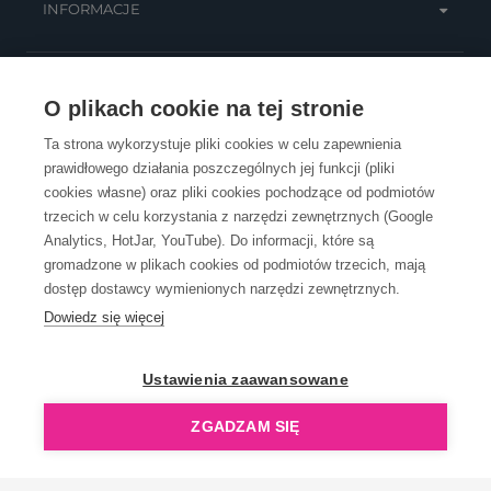
INFORMACJE
OBSŁUGA KLIENTA
O plikach cookie na tej stronie
Ta strona wykorzystuje pliki cookies w celu zapewnienia
prawidłowego działania poszczególnych jej funkcji (pliki
KONTAKT
cookies własne) oraz pliki cookies pochodzące od podmiotów
trzecich w celu korzystania z narzędzi zewnętrznych (Google
Analytics, HotJar, YouTube). Do informacji, które są
gromadzone w plikach cookies od podmiotów trzecich, mają
dostęp dostawcy wymienionych narzędzi zewnętrznych.
Dowiedz się więcej
OpenGift jest częścią ReflectGroup.
Ustawienia zaawansowane
ZGADZAM SIĘ
Copyright © 2006-2026 OpenGift.pl