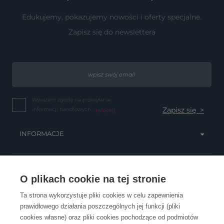
Edukujemy, pokazujemy nowości i oferty specjalne.
Zapisz się do newslettera
Wyrażam zgodę na przesyłanie
informacji handlowych...
(więcej)
INFORMACJE
OBSŁUGA KLIENTA
O plikach cookie na tej stronie
Ta strona wykorzystuje pliki cookies w celu zapewnienia
prawidłowego działania poszczególnych jej funkcji (pliki
KONTAKT
cookies własne) oraz pliki cookies pochodzące od podmiotów