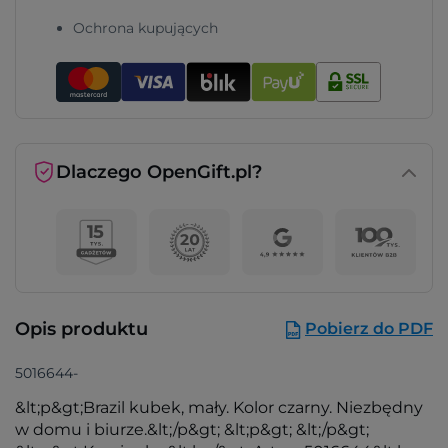
Ochrona kupujących
Dlaczego OpenGift.pl?
Opis produktu
Pobierz do PDF
5016644-
&lt;p&gt;Brazil kubek, mały. Kolor czarny. Niezbędny
w domu i biurze.&lt;/p&gt; &lt;p&gt; &lt;/p&gt;