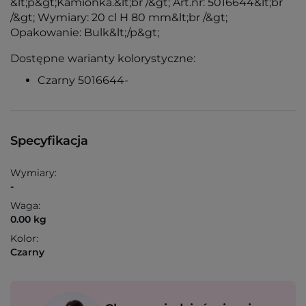
&lt;p&gt;Kamionka.&lt;br /&gt; Art.nr: 5016644&lt;br
/&gt; Wymiary: 20 cl H 80 mm&lt;br /&gt;
Opakowanie: Bulk&lt;/p&gt;
Dostępne warianty kolorystyczne:
Czarny 5016644-
Specyfikacja
Wymiary:
-
Waga:
0.00 kg
Kolor:
Czarny