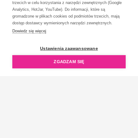
trzecich w celu korzystania z narzędzi zewnętrznych (Google
Analytics, HotJar, YouTube). Do informacji, które są
gromadzone w plikach cookies od podmiotów trzecich, mają
dostęp dostawcy wymienionych narzędzi zewnętrznych.
Dowiedz się więcej
OpenGift jest częścią ReflectGroup.
Ustawienia zaawansowane
ZGADZAM SIĘ
Copyright © 2006-2026 OpenGift.pl