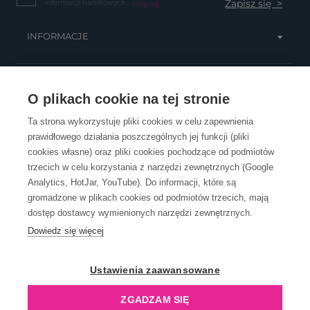
informacji handlowych...
(więcej)
INFORMACJE
OBSŁUGA KLIENTA
O plikach cookie na tej stronie
Ta strona wykorzystuje pliki cookies w celu zapewnienia
prawidłowego działania poszczególnych jej funkcji (pliki
KONTAKT
cookies własne) oraz pliki cookies pochodzące od podmiotów
trzecich w celu korzystania z narzędzi zewnętrznych (Google
Analytics, HotJar, YouTube). Do informacji, które są
gromadzone w plikach cookies od podmiotów trzecich, mają
dostęp dostawcy wymienionych narzędzi zewnętrznych.
Dowiedz się więcej
OpenGift jest częścią ReflectGroup.
Ustawienia zaawansowane
ZGADZAM SIĘ