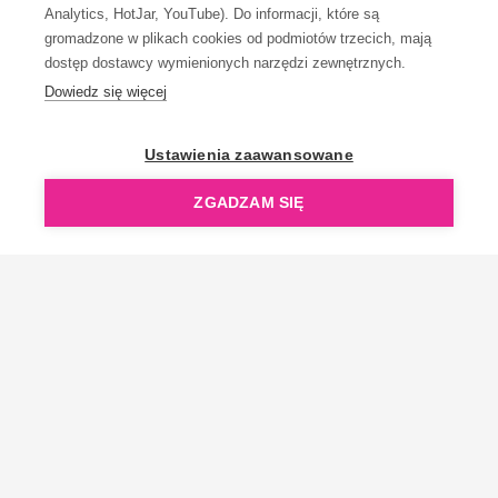
Analytics, HotJar, YouTube). Do informacji, które są
gromadzone w plikach cookies od podmiotów trzecich, mają
dostęp dostawcy wymienionych narzędzi zewnętrznych.
Dowiedz się więcej
OpenGift jest częścią ReflectGroup.
Ustawienia zaawansowane
ZGADZAM SIĘ
Copyright © 2006-2026 OpenGift.pl