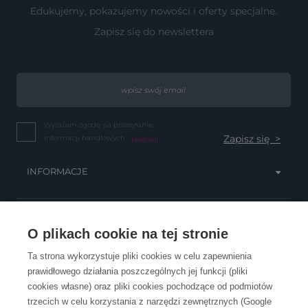
Edukujemy, pokazujemy nowości i oferty specjalne.
Zapisz się do newslettera
Wyrażam zgodę na przesyłanie
informacji handlowych...
(więcej)
INFORMACJE
OBSŁUGA KLIENTA
O plikach cookie na tej stronie
Ta strona wykorzystuje pliki cookies w celu zapewnienia
prawidłowego działania poszczególnych jej funkcji (pliki
KONTAKT
cookies własne) oraz pliki cookies pochodzące od podmiotów
trzecich w celu korzystania z narzędzi zewnętrznych (Google