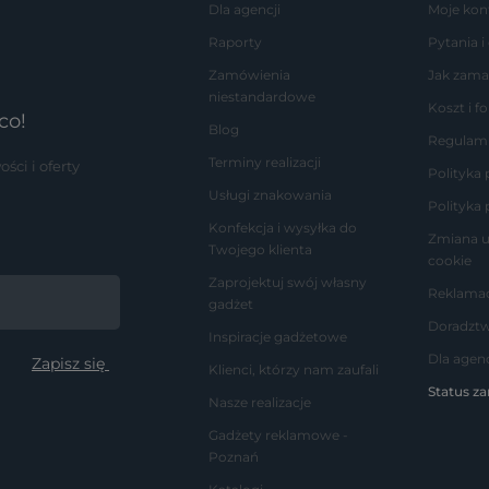
Dla agencji
Moje kon
Raporty
Pytania i
Zamówienia
Jak zama
niestandardowe
Koszt i 
co!
Blog
Regulam
Terminy realizacji
ci i oferty
Polityka
Usługi znakowania
Polityka 
Konfekcja i wysyłka do
Zmiana u
Twojego klienta
cookie
Zaprojektuj swój własny
Reklamac
gadżet
Doradzt
Inspiracje gadżetowe
Dla agenc
Klienci, którzy nam zaufali
Status z
Nasze realizacje
Gadżety reklamowe -
Poznań