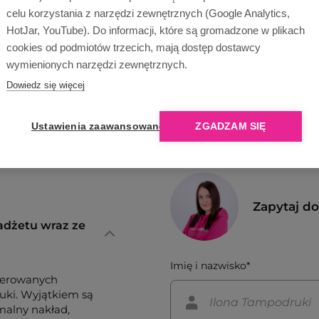
Opinie o nas
celu korzystania z narzędzi zewnętrznych (Google Analytics,
HotJar, YouTube). Do informacji, które są gromadzone w plikach
cookies od podmiotów trzecich, mają dostęp dostawcy
wymienionych narzędzi zewnętrznych.
Dowiedz się więcej
Ustawienia zaawansowane
ZGADZAM SIĘ
Zapytaj d
adżetu wraz ze
Imię i nazwisko*
ferowanych
tuki. Wyjątkiem są
imalny nakład,