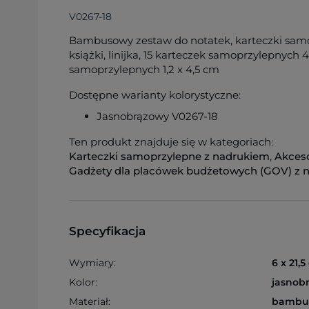
V0267-18
Bambusowy zestaw do notatek, karteczki samo
książki, linijka, 15 karteczek samoprzylepnych 
samoprzylepnych 1,2 x 4,5 cm
Dostępne warianty kolorystyczne:
Jasnobrązowy V0267-18
Ten produkt znajduje się w kategoriach:
Karteczki samoprzylepne z nadrukiem
,
Akceso
Gadżety dla placówek budżetowych (GOV) z 
Specyfikacja
Wymiary:
6 x 21,
Kolor:
jasnob
Materiał:
bambu