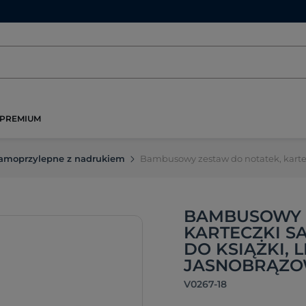
PREMIUM
samoprzylepne z nadrukiem
Bambusowy zestaw do notatek, kartecz
BAMBUSOWY 
KARTECZKI S
DO KSIĄŻKI, L
JASNOBRĄZ
V0267-18