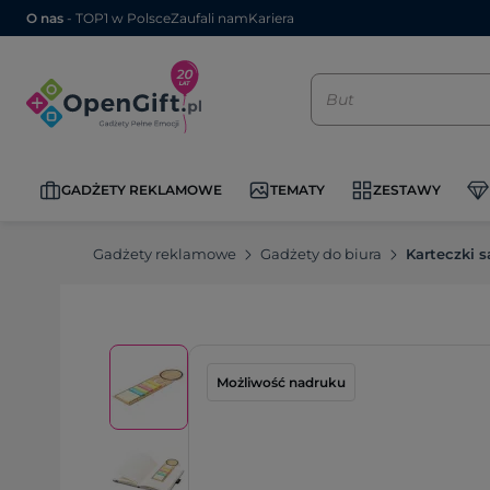
O nas
- TOP1 w Polsce
Zaufali nam
Kariera
GADŻETY REKLAMOWE
TEMATY
ZESTAWY
Gadżety reklamowe
Gadżety do biura
Karteczki 
Możliwość nadruku