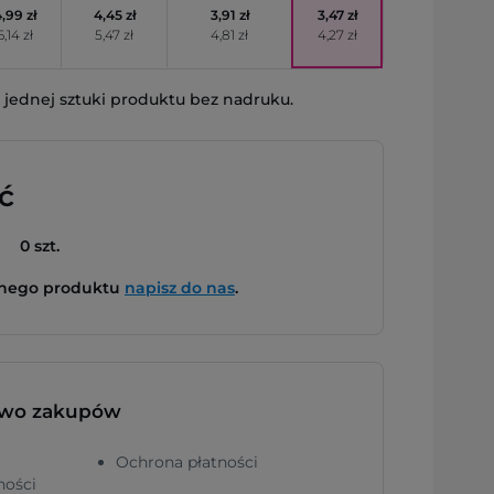
,99 zł
4,45 zł
3,91 zł
3,47 zł
6,14 zł
5,47 zł
4,81 zł
4,27 zł
jednej sztuki produktu bez nadruku.
ć
0 szt.
bnego produktu
napisz do nas
.
two zakupów
Ochrona płatności
ności