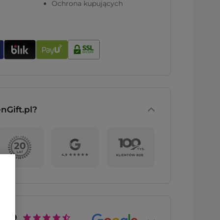
Ochrona kupujących
nGift.pl?
4.9