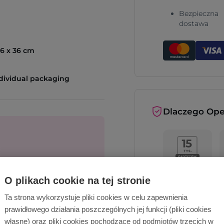
Bezpieczna
dostawa
46 x 36 cm
dividual packaging
Dlaczego Ope
cą!
O plikach cookie na tej stronie
Wyślij zapytanie
Ta strona wykorzystuje pliki cookies w celu zapewnienia
prawidłowego działania poszczególnych jej funkcji (pliki cookies
własne) oraz pliki cookies pochodzące od podmiotów trzecich w