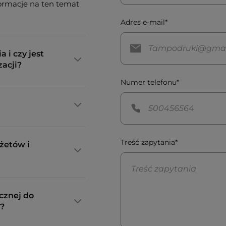
formacje na ten temat
Adres e-mail*
a i czy jest
zacji?
Numer telefonu*
Treść zapytania*
żetów i
cznej do
?