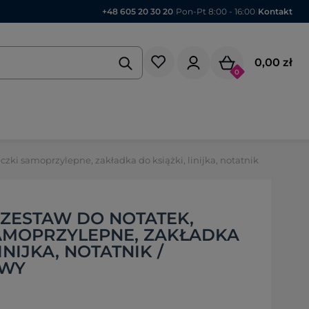
+48 605 20 30 20
|
Pon-Pt 8:00 - 16:00
|
Kontakt
0,00 zł
0
ki samoprzylepne, zakładka do książki, linijka, notatnik V0267-18
ZESTAW DO NOTATEK,
AMOPRZYLEPNE, ZAKŁADKA
INIJKA, NOTATNIK /
OWY