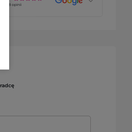
2768
opinii
oradcę