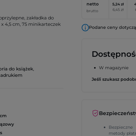
netto
5,24 zł
4
6,45 zł
brutto
przylepne, zakładka do
4 x 4,5 cm, 75 minikarteczek
Podane ceny dotyczą 
Dostępnoś
W magazynie
ria do książek
,
nadrukiem
Jeśli szukasz podo
Bezpieczeńs
5 cm
rązowy
Bezpieczne
s
metody płat