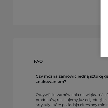
FAQ
Czy można zamówić jedną sztukę g
znakowaniem?
Oczywiście, zamówienia na większość o
produktów, realizujemy już od jednej sz
artykuły, które posiadają określony min