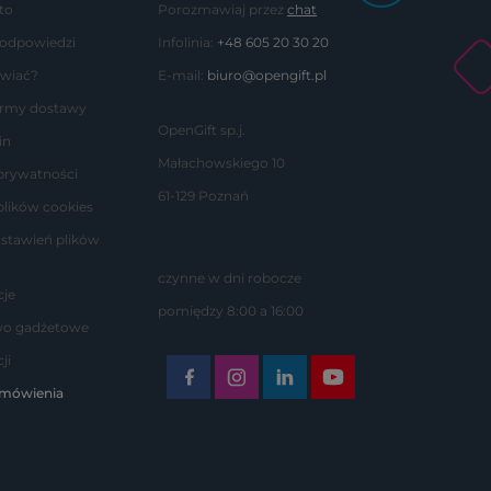
to
Porozmawiaj przez
chat
 odpowiedzi
Infolinia:
+48 605 20 30 20
wiać?
E-mail:
biuro@opengift.pl
formy dostawy
OpenGift sp.j.
in
Małachowskiego 10
 prywatności
61-129 Poznań
plików cookies
stawień plików
czynne w dni robocze
je
pomiędzy 8:00 a 16:00
wo gadżetowe
ji
amówienia