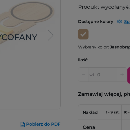
Produkt wycofany
4
Dostępne kolory
Sp
YCOFANY
Wybrany kolor:
Jasnobrą
Ilość:
szt.
Zamawiaj więcej, pł
Nakład
1 - 9 szt.
10 -
Pobierz do PDF
Cena