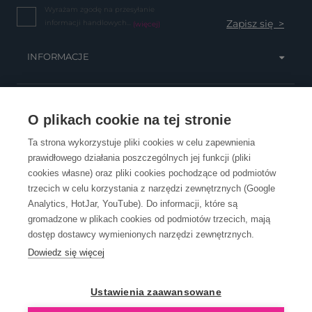
Wyrażam zgodę na przesyłanie
informacji handlowych...
(więcej)
INFORMACJE
OBSŁUGA KLIENTA
O plikach cookie na tej stronie
Ta strona wykorzystuje pliki cookies w celu zapewnienia
prawidłowego działania poszczególnych jej funkcji (pliki
KONTAKT
cookies własne) oraz pliki cookies pochodzące od podmiotów
trzecich w celu korzystania z narzędzi zewnętrznych (Google
Analytics, HotJar, YouTube). Do informacji, które są
gromadzone w plikach cookies od podmiotów trzecich, mają
dostęp dostawcy wymienionych narzędzi zewnętrznych.
Dowiedz się więcej
OpenGift jest częścią ReflectGroup.
Ustawienia zaawansowane