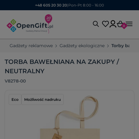
+48 605 20 30 20
|
Pon-Pt 8:00 - 16:00
0
Gadżety reklamowe
Gadżety ekologiczne
Torby bawe
TORBA BAWEŁNIANA NA ZAKUPY /
NEUTRALNY
V8278-00
Eco
Możliwość nadruku