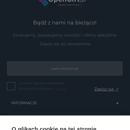
Bądź z nami na bieżąco!
Edukujemy, pokazujemy nowości i oferty specjalne.
Zapisz się do newslettera
Wyrażam zgodę na przesyłanie
informacji handlowych...
(więcej)
INFORMACJE
OBSŁUGA KLIENTA
O plikach cookie na tej stronie