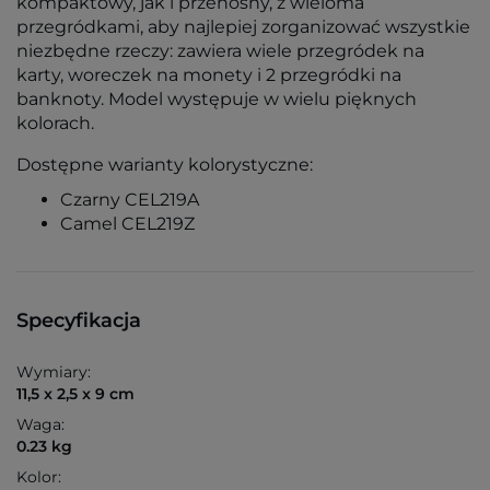
kompaktowy, jak i przenośny, z wieloma
przegródkami, aby najlepiej zorganizować wszystkie
niezbędne rzeczy: zawiera wiele przegródek na
karty, woreczek na monety i 2 przegródki na
banknoty. Model występuje w wielu pięknych
kolorach.
Dostępne warianty kolorystyczne:
Czarny CEL219A
Camel CEL219Z
Specyfikacja
Wymiary:
11,5 x 2,5 x 9 cm
Waga:
0.23 kg
Kolor: