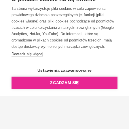
Ta strona wykorzystuje pliki cookies w celu zapewnienia
prawidłowego działania poszczególnych jej funkcji (pliki
KONTAKT
cookies własne) oraz pliki cookies pochodzące od podmiotów
trzecich w celu korzystania z narzędzi zewnętrznych (Google
Analytics, HotJar, YouTube). Do informacji, które są
gromadzone w plikach cookies od podmiotów trzecich, mają
dostęp dostawcy wymienionych narzędzi zewnętrznych.
Dowiedz się więcej
OpenGift jest częścią ReflectGroup.
Ustawienia zaawansowane
ZGADZAM SIĘ
Copyright © 2006-2026 OpenGift.pl