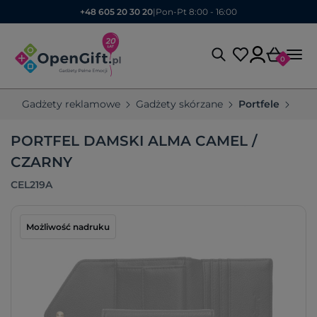
+48 605 20 30 20
|
Pon-Pt 8:00 - 16:00
0
Gadżety reklamowe
Gadżety skórzane
Portfele
Por
PORTFEL DAMSKI ALMA CAMEL /
CZARNY
CEL219A
Możliwość nadruku