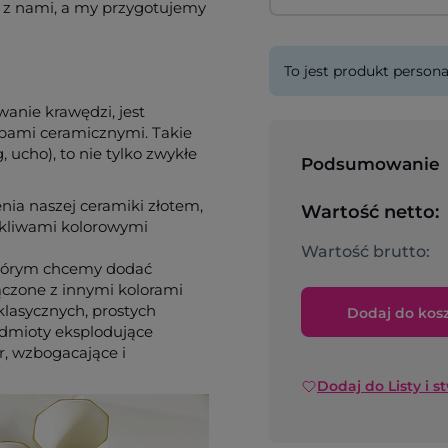
ię z nami, a my przygotujemy
To jest produkt persona
wanie krawędzi, jest
ami ceramicznymi. Takie
 ucho), to nie tylko zwykłe
Podsumowanie
ia naszej ceramiki złotem,
Wartość netto:
szkliwami kolorowymi
Wartość brutto:
 którym chcemy dodać
łączone z innymi kolorami
klasycznych, prostych
Dodaj do kos
zedmioty eksplodujące
r, wzbogacające i
Dodaj do Listy i s