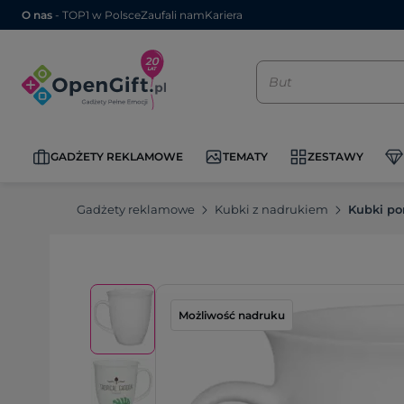
O nas
- TOP1 w Polsce
Zaufali nam
Kariera
GADŻETY REKLAMOWE
TEMATY
ZESTAWY
Gadżety reklamowe
Kubki z nadrukiem
Kubki po
Możliwość nadruku