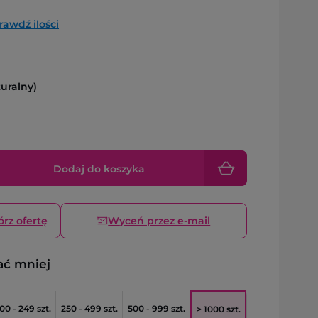
rawdź ilości
turalny)
Dodaj do koszyka
órz ofertę
Wyceń przez e-mail
ać mniej
00 - 249 szt.
250 - 499 szt.
500 - 999 szt.
> 1000 szt.