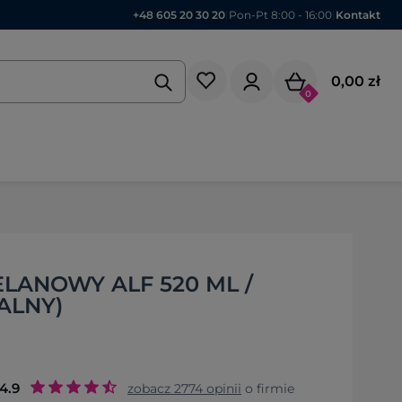
+48 605 20 30 20
|
Pon-Pt 8:00 - 16:00
|
Kontakt
0,00 zł
0
LANOWY ALF 520 ML /
ALNY)
4.9
zobacz
2774
opinii
o firmie