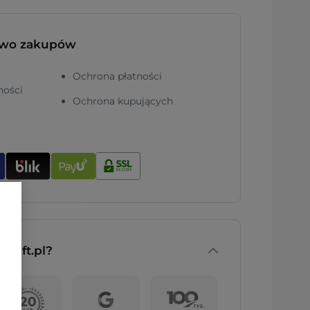
two zakupów
Ochrona płatności
ności
Ochrona kupujących
nGift.pl?