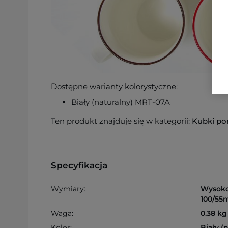
Dostępne warianty kolorystyczne:
Biały (naturalny) MRT-07A
Ten produkt znajduje się w kategorii:
Kubki po
Specyfikacja
Wymiary:
Wysoko
100/5
Waga:
0.38 kg
Kolor:
Biały (