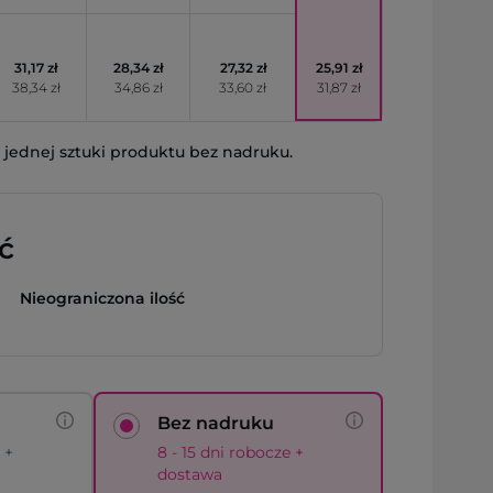
31,17 zł
28,34 zł
27,32 zł
25,91 zł
38,34 zł
34,86 zł
33,60 zł
31,87 zł
jednej sztuki produktu bez nadruku.
ć
Nieograniczona ilość
Bez nadruku
 +
8 - 15 dni robocze +
dostawa