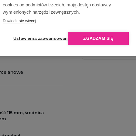
cookies od podmiotów trzecich, mają dostęp dostawcy
wymienionych narzędzi zewnętrznych.
Dowiedz się więcej
Ustawienia zaawansowane
ZGADZAM SIĘ
Opinie o nas
rcelanowe
ść 115 mm, średnica
5mm
naturalny)