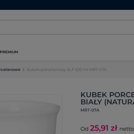
PREMIUM
rcelanowe
Kubek porcelanowy ALF 520 ml MRT-07A
KUBEK PORCE
BIAŁY (NATUR
MRT-07A
25,91
zł
Od
netto