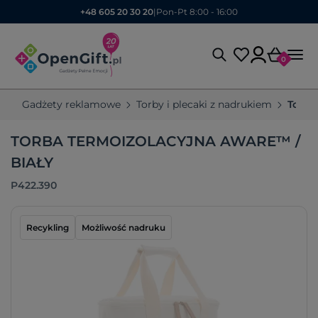
+48 605 20 30 20
|
Pon-Pt 8:00 - 16:00
0
Gadżety reklamowe
Torby i plecaki z nadrukiem
Torby
TORBA TERMOIZOLACYJNA AWARE™ /
BIAŁY
P422.390
Recykling
Możliwość nadruku