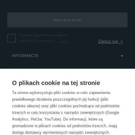
Wyrażam zgodę na przesyłanie
informacji handlowych...
(więcej)
INFORMACJE
OBSŁUGA KLIENTA
O plikach cookie na tej stronie
Ta strona wykorzystuje pliki cookies w celu zapewnienia
prawidłowego działania poszczególnych jej funkcji (pliki
KONTAKT
cookies własne) oraz pliki cookies pochodzące od podmiotów
trzecich w celu korzystania z narzędzi zewnętrznych (Google
Analytics, HotJar, YouTube). Do informacji, które są
gromadzone w plikach cookies od podmiotów trzecich, mają
dostęp dostawcy wymienionych narzędzi zewnętrznych.