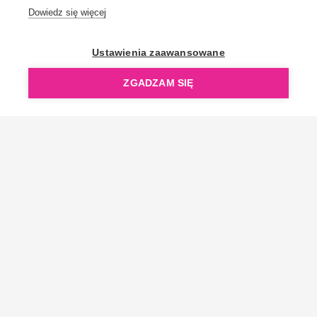
Dowiedz się więcej
OpenGift jest częścią ReflectGroup.
Ustawienia zaawansowane
ZGADZAM SIĘ
Copyright © 2006-2026 OpenGift.pl