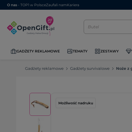
O nas
- TOP1 w Polsce
Zaufali nam
Kariera
GADŻETY REKLAMOWE
TEMATY
ZESTAWY
Gadżety reklamowe
Gadżety survivalowe
Noże z
Możliwość nadruku