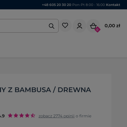
+48 605 20 30 20
|
Pon-Pt 8:00 - 16:00
|
Kontakt
0,00 zł
0
Y Z BAMBUSA / DREWNA
4.9
zobacz
2774
opinii
o firmie