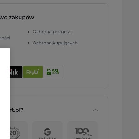
two zakupów
Ochrona płatności
ności
Ochrona kupujących
nGift.pl?