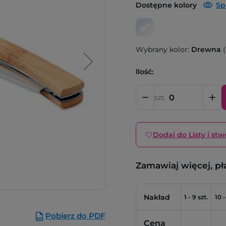
Dostępne kolory
Sp
Wybrany kolor:
Drewna
(
Ilość:
szt.
Dodaj do Listy i stw
Zamawiaj więcej, pł
Nakład
1 - 9 szt.
10 -
Pobierz do PDF
Cena