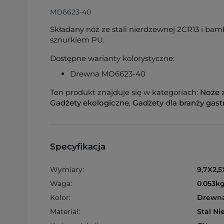
MO6623-40
Składany nóż ze stali nierdzewnej 2CR13 i bam
sznurkiem PU.
Dostępne warianty kolorystyczne:
Drewna MO6623-40
Ten produkt znajduje się w kategoriach:
Noże 
Gadżety ekologiczne
,
Gadżety dla branży gas
Specyfikacja
Wymiary:
9,7X2,5
Waga:
0.053k
Kolor:
Drewn
Materiał:
Stal N