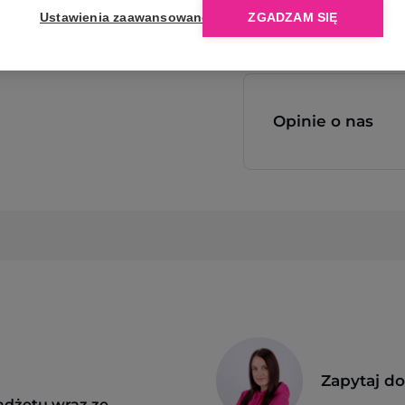
Ustawienia zaawansowane
ZGADZAM SIĘ
Opinie o nas
Zapytaj d
adżetu wraz ze