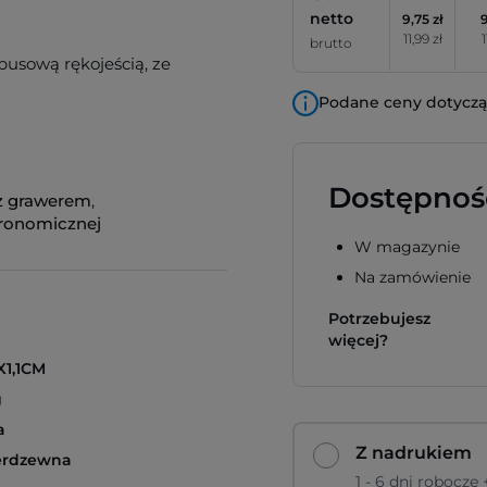
netto
9,75 zł
9
11,99 zł
1
brutto
busową rękojeścią, ze
Podane ceny dotyczą 
Dostępnoś
z grawerem
,
tronomicznej
W magazynie
Na zamówienie
Potrzebujesz
więcej?
X1,1CM
g
a
Z nadrukiem
ierdzewna
1 - 6 dni robocze 