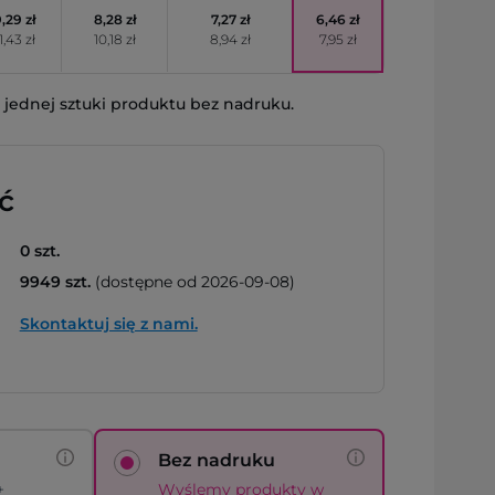
,29 zł
8,28 zł
7,27 zł
6,46 zł
1,43 zł
10,18 zł
8,94 zł
7,95 zł
jednej sztuki produktu bez nadruku.
ć
0 szt.
9949 szt.
(dostępne od 2026-09-08)
Skontaktuj się z nami.
Bez nadruku
+
Wyślemy produkty w