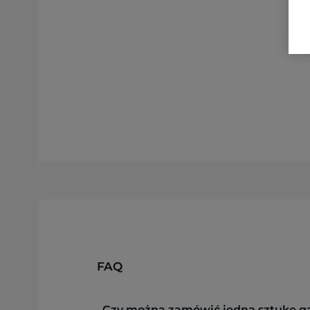
FAQ
Czy można zamówić jedną sztukę g