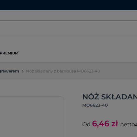
PREMIUM
 grawerem
Nóż składany z bambusa MO6623-40
NÓŻ SKŁADAN
MO6623-40
6,46
zł
Od
netto