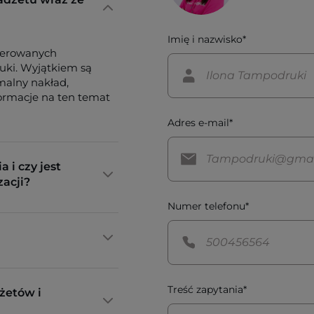
Imię i nazwisko*
ferowanych
tuki. Wyjątkiem są
imalny nakład,
formacje na ten temat
Adres e-mail*
a i czy jest
zacji?
Numer telefonu*
Treść zapytania*
żetów i