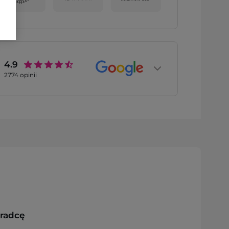
4.9
2774
opinii
oradcę