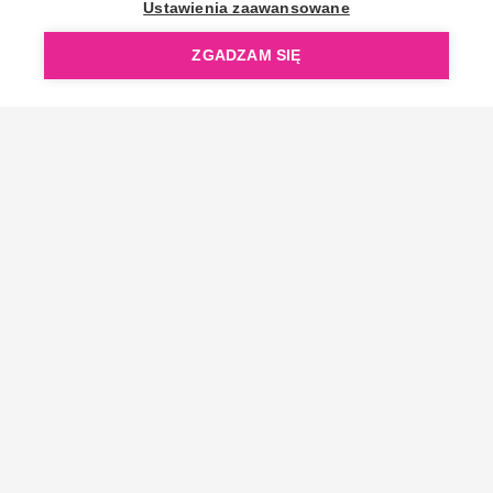
OpenGift jest częścią ReflectGroup.
Ustawienia zaawansowane
ZGADZAM SIĘ
Copyright © 2006-2026 OpenGift.pl