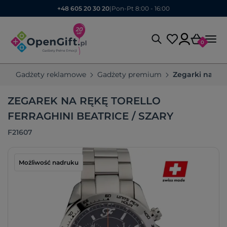
+48 605 20 30 20
|
Pon-Pt 8:00 - 16:00
0
Gadżety reklamowe
Gadżety premium
Zegarki na rę
ZEGAREK NA RĘKĘ TORELLO
FERRAGHINI BEATRICE / SZARY
F21607
Możliwość nadruku