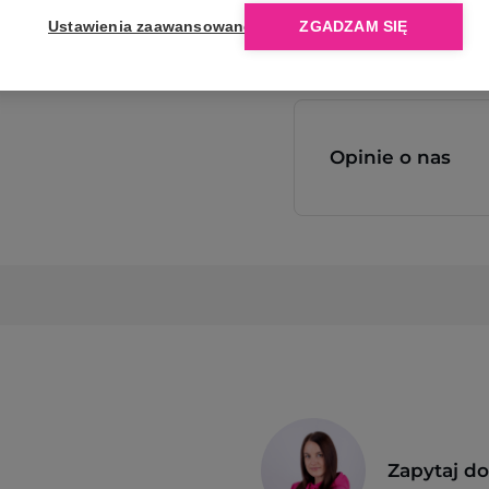
Ustawienia zaawansowane
ZGADZAM SIĘ
Opinie o nas
Zapytaj d