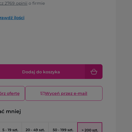
cz
2769
opinii
o firmie
rawdź ilości
Dodaj do koszyka
órz ofertę
Wyceń przez e-mail
ać mniej
5 - 19 szt.
20 - 49 szt.
50 - 199 szt.
> 200 szt.