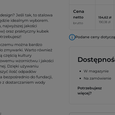
Cena
esign? Jeśli tak, to stalowa
netto
154,62 zł
będzie idealnym wyborem.
190,18 zł
brutto
 najwyższej jakości
nów) oraz praktyczny kubek
otrzebujesz!
Podane ceny dotyczą 
ęki czemu można bardzo
 do zmywarki. Warto również
ą częścią kultury
Dostępnoś
tkowemu wzornictwu i jakości
nej. Dzięki używaniu
W magazynie
szyć ilość odpadów
a bezpośrednio do fundacji,
Na zamówienie
ne z dostarczaniem wody
Potrzebujesz
więcej?
F