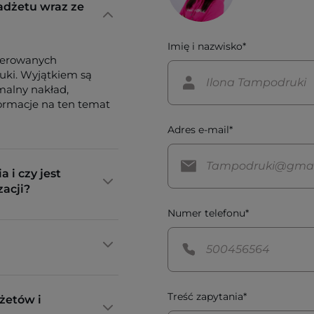
adżetu wraz ze
Imię i nazwisko*
ferowanych
tuki. Wyjątkiem są
imalny nakład,
formacje na ten temat
Adres e-mail*
a i czy jest
zacji?
Numer telefonu*
Treść zapytania*
żetów i