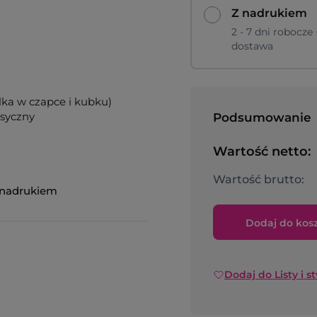
Z nadrukiem
2 - 7 dni robocze 
dostawa
lka w czapce i kubku)
ksyczny
Podsumowanie
Wartość netto:
Wartość brutto:
z nadrukiem
Dodaj do kos
Dodaj do Listy i s