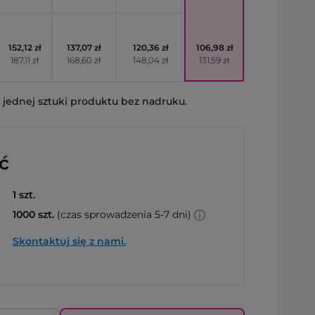
152,12 zł
137,07 zł
120,36 zł
106,98 zł
187,11 zł
168,60 zł
148,04 zł
131,59 zł
jednej sztuki produktu bez nadruku.
ć
1 szt.
1000 szt.
(czas sprowadzenia 5-7 dni)
Skontaktuj się z nami.