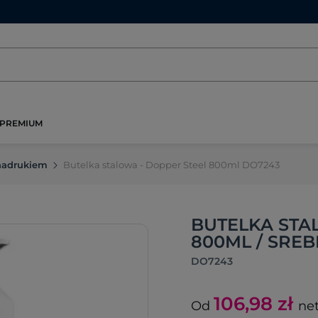
PREMIUM
 nadrukiem
Butelka stalowa - Dopper Steel 800ml DO7243
BUTELKA STA
800ML / SRE
DO7243
106,98
zł
Od
ne