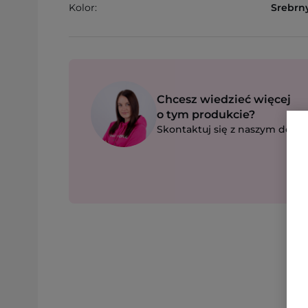
Kolor:
Srebrn
Chcesz wiedzieć więcej
o tym produkcie?
Skontaktuj się z naszym dorad