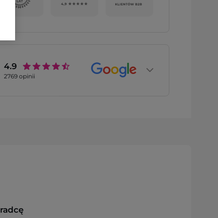
4.9
2769
opinii
oradcę