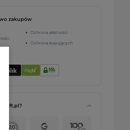
two zakupów
Ochrona płatności
ności
Ochrona kupujących
nGift.pl?