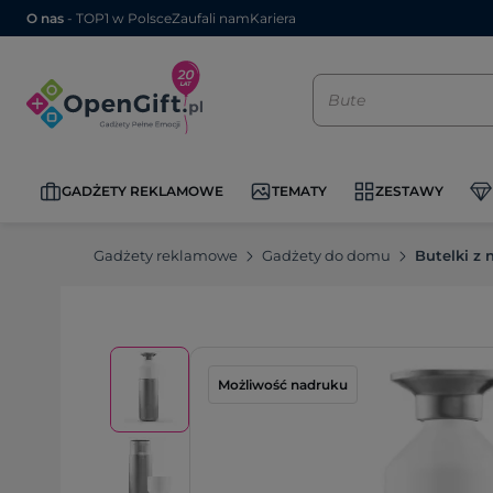
O nas
- TOP1 w Polsce
Zaufali nam
Kariera
GADŻETY REKLAMOWE
TEMATY
ZESTAWY
Gadżety reklamowe
Gadżety do domu
Butelki z
Możliwość nadruku