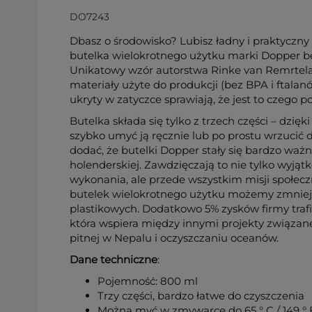
DO7243
Dbasz o środowisko? Lubisz ładny i praktyczny d
butelka wielokrotnego użytku marki Dopper 
Unikatowy wzór autorstwa Rinke van Remrtela,
materiały użyte do produkcji (bez BPA i ftala
ukryty w zatyczce sprawiają, że jest to czego p
Butelka składa się tylko z trzech części – dzi
szybko umyć ją ręcznie lub po prostu wrzucić
dodać, że butelki Dopper stały się bardzo ważn
holenderskiej. Zawdzięczają to nie tylko wyją
wykonania, ale przede wszystkim misji społecz
butelek wielokrotnego użytku możemy zmniej
plastikowych. Dodatkowo 5% zysków firmy trafi
która wspiera między innymi projekty związa
pitnej w Nepalu i oczyszczaniu oceanów.
Dane techniczne
:
Pojemność: 800 ml
Trzy części, bardzo łatwe do czyszczenia
Można myć w zmywarce do 65 ° C / 149 ° 