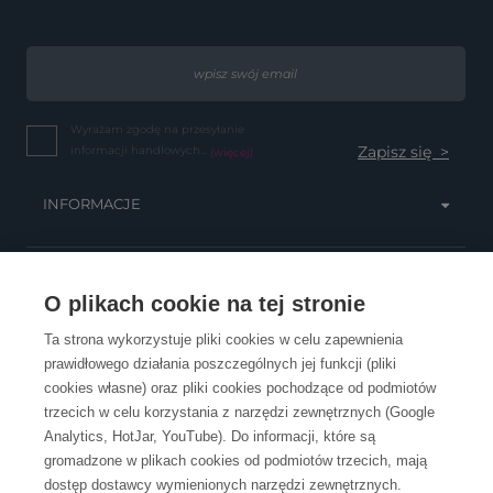
Wyrażam zgodę na przesyłanie
informacji handlowych...
(więcej)
INFORMACJE
OBSŁUGA KLIENTA
O plikach cookie na tej stronie
Ta strona wykorzystuje pliki cookies w celu zapewnienia
prawidłowego działania poszczególnych jej funkcji (pliki
KONTAKT
cookies własne) oraz pliki cookies pochodzące od podmiotów
trzecich w celu korzystania z narzędzi zewnętrznych (Google
Analytics, HotJar, YouTube). Do informacji, które są
gromadzone w plikach cookies od podmiotów trzecich, mają
dostęp dostawcy wymienionych narzędzi zewnętrznych.