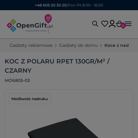
+48 605 20 30 20
|
Pon-Pt 8:00 - 16:00
0
Gadżety reklamowe
Gadżety do domu
Koce z nadruk
KOC Z POLARU RPET 130GR/M² /
CZARNY
MO6805-03
Możliwość nadruku