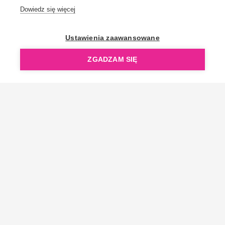
Dowiedz się więcej
OpenGift jest częścią ReflectGroup.
Ustawienia zaawansowane
ZGADZAM SIĘ
Copyright © 2006-2026 OpenGift.pl