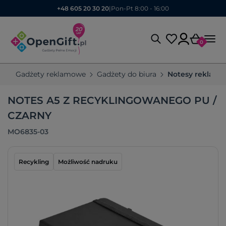
+48 605 20 30 20
|
Pon-Pt 8:00 - 16:00
0
Gadżety reklamowe
Gadżety do biura
Notesy reklam
NOTES A5 Z RECYKLINGOWANEGO PU /
CZARNY
MO6835-03
Recykling
Możliwość nadruku