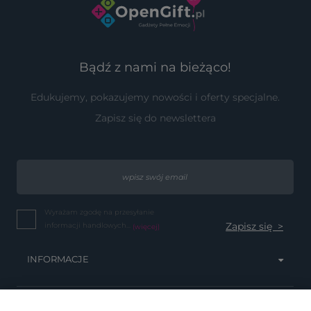
Bądź z nami na bieżąco!
Edukujemy, pokazujemy nowości i oferty specjalne.
Zapisz się do newslettera
Wyrażam zgodę na przesyłanie
informacji handlowych...
(więcej)
INFORMACJE