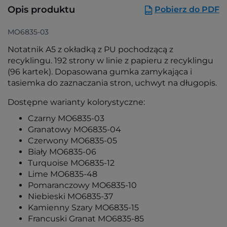
Opis produktu
Pobierz do PDF
MO6835-03
Notatnik A5 z okładką z PU pochodzącą z
recyklingu. 192 strony w linie z papieru z recyklingu
(96 kartek). Dopasowana gumka zamykająca i
tasiemka do zaznaczania stron, uchwyt na długopis.
Dostępne warianty kolorystyczne:
Czarny MO6835-03
Granatowy MO6835-04
Czerwony MO6835-05
Biały MO6835-06
Turquoise MO6835-12
Lime MO6835-48
Pomaranczowy MO6835-10
Niebieski MO6835-37
Kamienny Szary MO6835-15
Francuski Granat MO6835-85