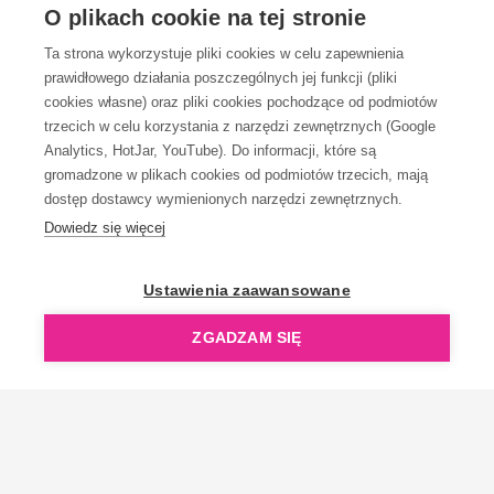
OBSŁUGA KLIENTA
O plikach cookie na tej stronie
Ta strona wykorzystuje pliki cookies w celu zapewnienia
prawidłowego działania poszczególnych jej funkcji (pliki
KONTAKT
cookies własne) oraz pliki cookies pochodzące od podmiotów
trzecich w celu korzystania z narzędzi zewnętrznych (Google
Analytics, HotJar, YouTube). Do informacji, które są
gromadzone w plikach cookies od podmiotów trzecich, mają
dostęp dostawcy wymienionych narzędzi zewnętrznych.
Dowiedz się więcej
OpenGift jest częścią ReflectGroup.
Ustawienia zaawansowane
ZGADZAM SIĘ
Copyright © 2006-2026 OpenGift.pl