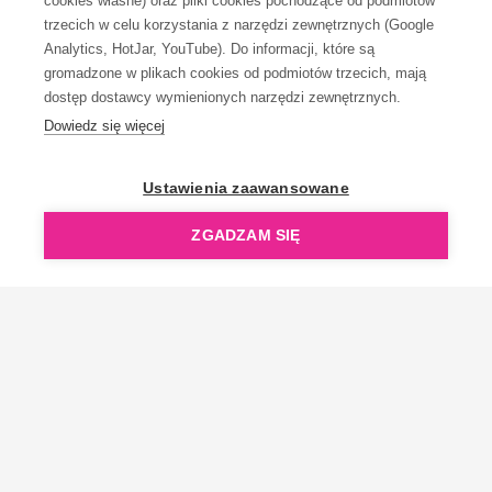
cookies własne) oraz pliki cookies pochodzące od podmiotów
trzecich w celu korzystania z narzędzi zewnętrznych (Google
Analytics, HotJar, YouTube). Do informacji, które są
gromadzone w plikach cookies od podmiotów trzecich, mają
dostęp dostawcy wymienionych narzędzi zewnętrznych.
Dowiedz się więcej
OpenGift jest częścią ReflectGroup.
Ustawienia zaawansowane
ZGADZAM SIĘ
Copyright © 2006-2026 OpenGift.pl