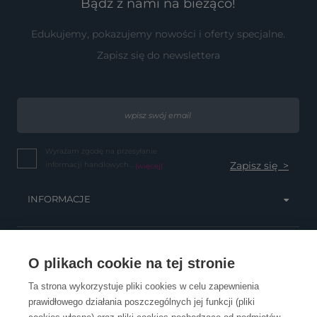
Bądź z nami na bieżąco!
Edukujemy, pokazujemy nowości i oferty specjalne.
Zapisz się do newslettera
Wyrażam zgodę na przesyłanie
informacji handlowych...
(więcej)
INFORMACJE
OBSŁUGA KLIENTA
O plikach cookie na tej stronie
Ta strona wykorzystuje pliki cookies w celu zapewnienia
prawidłowego działania poszczególnych jej funkcji (pliki
KONTAKT