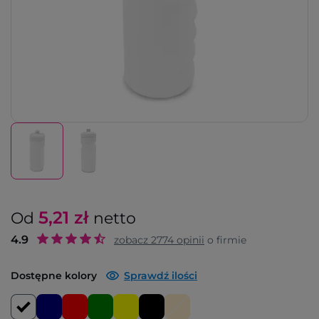
5,21
zł
Od
netto
4.9
zobacz
2774
opinii
o firmie
Dostępne kolory
Sprawdź ilości