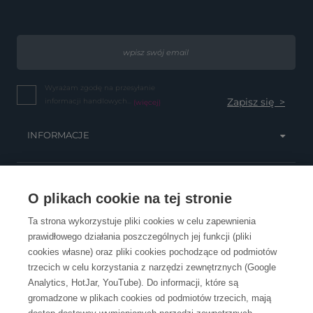
Wyrażam zgodę na przesyłanie
informacji handlowych...
(więcej)
INFORMACJE
OBSŁUGA KLIENTA
O plikach cookie na tej stronie
Ta strona wykorzystuje pliki cookies w celu zapewnienia
prawidłowego działania poszczególnych jej funkcji (pliki
KONTAKT
cookies własne) oraz pliki cookies pochodzące od podmiotów
trzecich w celu korzystania z narzędzi zewnętrznych (Google
Analytics, HotJar, YouTube). Do informacji, które są
gromadzone w plikach cookies od podmiotów trzecich, mają