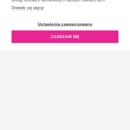
dostęp dostawcy wymienionych narzędzi zewnętrznych.
Dowiedz się więcej
OpenGift jest częścią ReflectGroup.
Ustawienia zaawansowane
ZGADZAM SIĘ
Copyright © 2006-2026 OpenGift.pl