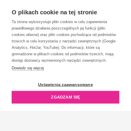
OBSŁUGA KLIENTA
O plikach cookie na tej stronie
Ta strona wykorzystuje pliki cookies w celu zapewnienia
prawidłowego działania poszczególnych jej funkcji (pliki
KONTAKT
cookies własne) oraz pliki cookies pochodzące od podmiotów
trzecich w celu korzystania z narzędzi zewnętrznych (Google
Analytics, HotJar, YouTube). Do informacji, które są
gromadzone w plikach cookies od podmiotów trzecich, mają
dostęp dostawcy wymienionych narzędzi zewnętrznych.
Dowiedz się więcej
OpenGift jest częścią ReflectGroup.
Ustawienia zaawansowane
ZGADZAM SIĘ
Copyright © 2006-2026 OpenGift.pl