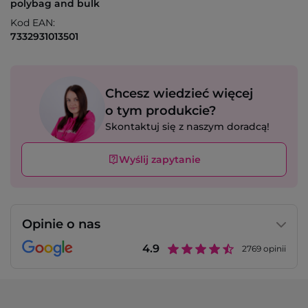
polybag and bulk
Kod EAN:
7332931013501
Chcesz wiedzieć więcej
o tym produkcie?
Skontaktuj się z naszym doradcą!
Wyślij zapytanie
Opinie o nas
4.9
2769
opinii