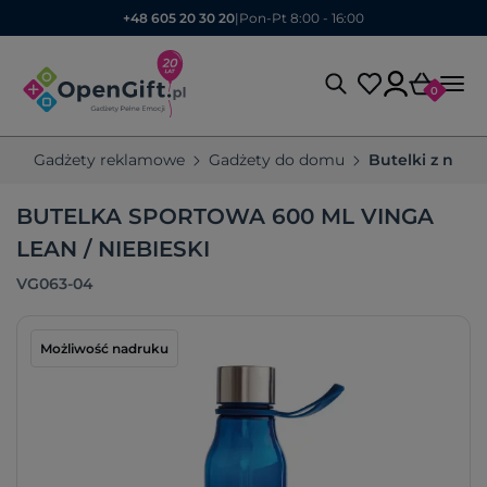
+48 605 20 30 20
|
Pon-Pt 8:00 - 16:00
0
Gadżety reklamowe
Gadżety do domu
Butelki z nad
BUTELKA SPORTOWA 600 ML VINGA
LEAN / NIEBIESKI
VG063-04
Możliwość nadruku