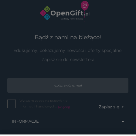
Bądź z nami na bieżąco!
Edukujemy, pokazujemy nowości i oferty specjalne.
Zapisz się do newslettera
Wyrażam zgodę na przesyłanie
informacji handlowych...
(więcej)
INFORMACJE