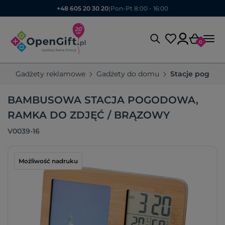
+48 605 20 30 20
|
Pon-Pt 8:00 - 16:00
0
Gadżety reklamowe
Gadżety do domu
Stacje pogod
BAMBUSOWA STACJA POGODOWA,
RAMKA DO ZDJĘĆ / BRĄZOWY
V0039-16
Możliwość nadruku