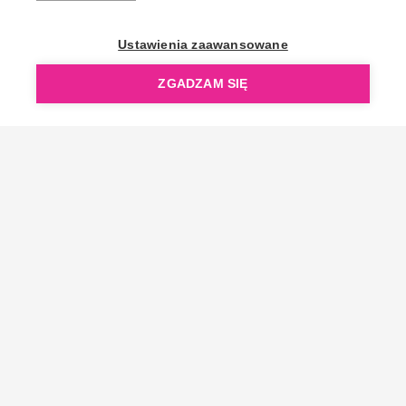
OpenGift jest częścią ReflectGroup.
Ustawienia zaawansowane
ZGADZAM SIĘ
Copyright © 2006-2026 OpenGift.pl