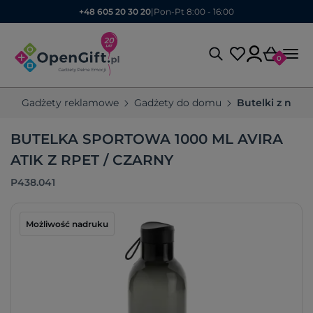
+48 605 20 30 20
|
Pon-Pt 8:00 - 16:00
0
Gadżety reklamowe
Gadżety do domu
Butelki z nad
BUTELKA SPORTOWA 1000 ML AVIRA
ATIK Z RPET / CZARNY
P438.041
Możliwość nadruku