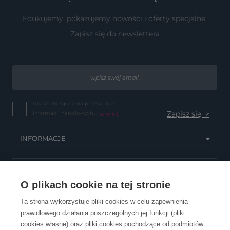
Edukujemy, pokazujemy nowości i oferty specjalne.
Zapisz się do newslettera
Wyrażam zgodę na przesyłanie
informacji handlowych...
(więcej)
INFORMACJE
OBSŁUGA KLIENTA
O plikach cookie na tej stronie
Ta strona wykorzystuje pliki cookies w celu zapewnienia
prawidłowego działania poszczególnych jej funkcji (pliki
KONTAKT
cookies własne) oraz pliki cookies pochodzące od podmiotów