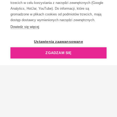
trzecich w celu korzystania z narzędzi zewnętrznych (Google
Analytics, HotJar, YouTube). Do informacji, które są
gromadzone w plikach cookies od podmiotów trzecich, mają
dostęp dostawcy wymienionych narzędzi zewnętrznych.
Dowiedz się więcej
OpenGift jest częścią ReflectGroup.
Ustawienia zaawansowane
ZGADZAM SIĘ
Copyright © 2006-2026 OpenGift.pl