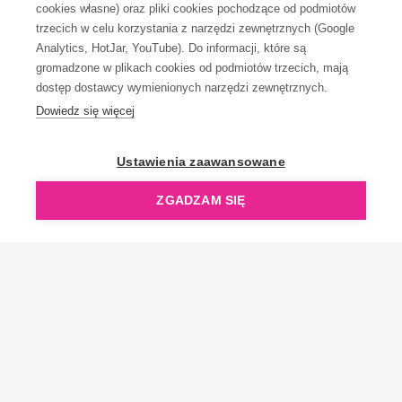
KONTAKT
cookies własne) oraz pliki cookies pochodzące od podmiotów
trzecich w celu korzystania z narzędzi zewnętrznych (Google
Analytics, HotJar, YouTube). Do informacji, które są
gromadzone w plikach cookies od podmiotów trzecich, mają
dostęp dostawcy wymienionych narzędzi zewnętrznych.
Dowiedz się więcej
OpenGift jest częścią ReflectGroup.
Ustawienia zaawansowane
ZGADZAM SIĘ
Copyright © 2006-2026 OpenGift.pl