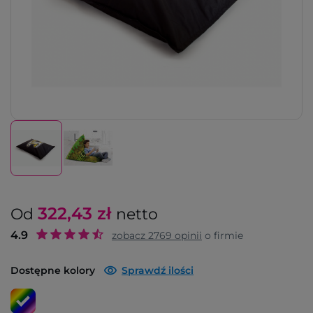
322,43
zł
Od
netto
4.9
zobacz
2769
opinii
o firmie
Dostępne kolory
Sprawdź ilości