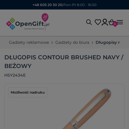
+48 605 20 30 20
|
Pon-Pt 8:00 - 16:00
0
Gadżety reklamowe
Gadżety do biura
Długopisy rek
DŁUGOPIS CONTOUR BRUSHED NAVY /
BEŻOWY
HSY2434E
Możliwość nadruku