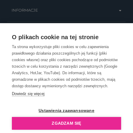
INFORMACJE
OBSŁUGA KLIENTA
O plikach cookie na tej stronie
Ta strona wykorzystuje pliki cookies w celu zapewnienia
prawidłowego działania poszczególnych jej funkcji (pliki
KONTAKT
cookies własne) oraz pliki cookies pochodzące od podmiotów
trzecich w celu korzystania z narzędzi zewnętrznych (Google
Analytics, HotJar, YouTube). Do informacji, które są
gromadzone w plikach cookies od podmiotów trzecich, mają
dostęp dostawcy wymienionych narzędzi zewnętrznych.
Dowiedz się więcej
OpenGift jest częścią ReflectGroup.
Ustawienia zaawansowane
ZGADZAM SIĘ
Copyright © 2006-2026 OpenGift.pl