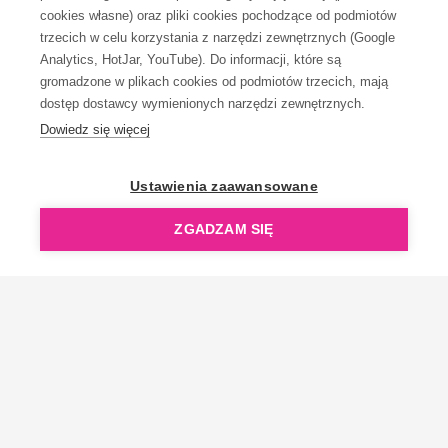
KONTAKT
cookies własne) oraz pliki cookies pochodzące od podmiotów
trzecich w celu korzystania z narzędzi zewnętrznych (Google
Analytics, HotJar, YouTube). Do informacji, które są
gromadzone w plikach cookies od podmiotów trzecich, mają
dostęp dostawcy wymienionych narzędzi zewnętrznych.
Dowiedz się więcej
OpenGift jest częścią ReflectGroup.
Ustawienia zaawansowane
ZGADZAM SIĘ
Copyright © 2006-2026 OpenGift.pl