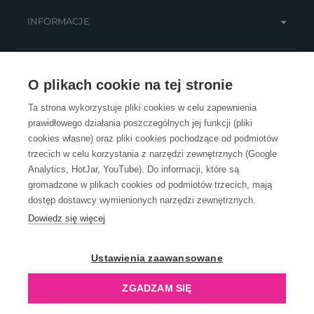
INFORMACJE
OBSŁUGA KLIENTA
O plikach cookie na tej stronie
Ta strona wykorzystuje pliki cookies w celu zapewnienia
prawidłowego działania poszczególnych jej funkcji (pliki
KONTAKT
cookies własne) oraz pliki cookies pochodzące od podmiotów
trzecich w celu korzystania z narzędzi zewnętrznych (Google
Analytics, HotJar, YouTube). Do informacji, które są
gromadzone w plikach cookies od podmiotów trzecich, mają
dostęp dostawcy wymienionych narzędzi zewnętrznych.
Dowiedz się więcej
OpenGift jest częścią ReflectGroup.
Ustawienia zaawansowane
ZGADZAM SIĘ
Copyright © 2006-2026 OpenGift.pl