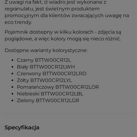
Z uwagi na fakt, iż wiadro jest wykonane z
regranulatu, jest świetnym produktem
promocyjnym dla klientów zwracających uwagę na
eco trendy.
Pojemnik dostepny w kilku kolorach - zdjęcia są
poglądowe, a więc kolory mogą się nieco różnić.
Dostępne warianty kolorystyczne:
Czarny BTTW00CR12L
Biały BTTW00CR12LWH
Czerwony BTTW00CR12LRD
Żółty BTTW00CR12LYL
Pomarańczowy BTTW00CR12LOR
Niebieski BTTW00CR12LBL
Zielony BTTW00CR12LGR
Specyfikacja