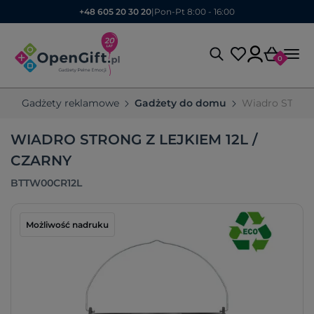
+48 605 20 30 20
|
Pon-Pt 8:00 - 16:00
0
Gadżety reklamowe
Gadżety do domu
Wiadro STRON
WIADRO STRONG Z LEJKIEM 12L /
CZARNY
BTTW00CR12L
Możliwość nadruku