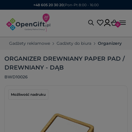
+48 605 20 30 20
|
Pon-Pt 8:00 - 16:00
0
Gadżety reklamowe
Gadżety do biura
Organizery fir
ORGANIZER DREWNIANY PAPER PAD /
DREWNIANY - DĄB
BWD10026
Możliwość nadruku