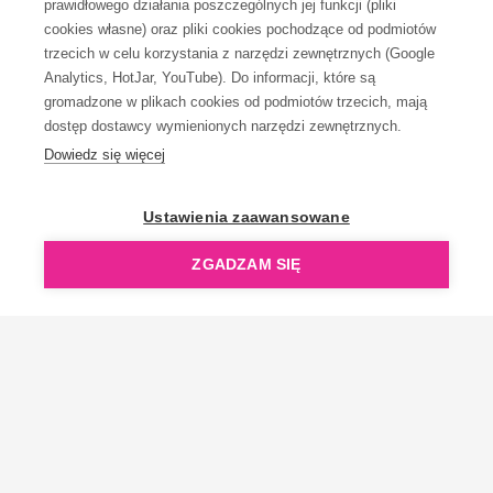
prawidłowego działania poszczególnych jej funkcji (pliki
KONTAKT
cookies własne) oraz pliki cookies pochodzące od podmiotów
trzecich w celu korzystania z narzędzi zewnętrznych (Google
Analytics, HotJar, YouTube). Do informacji, które są
gromadzone w plikach cookies od podmiotów trzecich, mają
dostęp dostawcy wymienionych narzędzi zewnętrznych.
Dowiedz się więcej
OpenGift jest częścią ReflectGroup.
Ustawienia zaawansowane
ZGADZAM SIĘ
Copyright © 2006-2026 OpenGift.pl