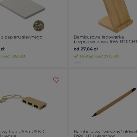
 z papieru siewnego
Bambusowa ładowarka
bezprzewodowa 10W B'RIGHT,
na telefon | Wilder
zł
od 27,84 zł
ość: 1852 szt.
Dostępność: 2733 szt.
wy hub USB i USB-C
Bambusowy "wieczny" ołówe
| Kenzie
B'RIGHT | Marathon