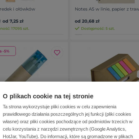
redek i ołówków
Notes A5 w linie, papier z tra
ł
od 7,25 zł
od 20,68 zł
ność: 17095 szt.
Dostępność: 5 szt.
a -5%
O plikach cookie na tej stronie
drewniane BECKY
Zestaw do notatek "domek", n
Ta strona wykorzystuje pliki cookies w celu zapewnienia
karteczki samoprzylepne | Oli
prawidłowego działania poszczególnych jej funkcji (pliki cookies
ł
od 1,00 zł
od 8,67 zł
własne) oraz pliki cookies pochodzące od podmiotów trzecich w
ność: 20465 szt.
Dostępność: 6730 szt.
celu korzystania z narzędzi zewnętrznych (Google Analytics,
HotJar, YouTube). Do informacji, które są gromadzone w plikach