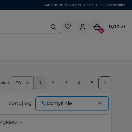
+48 605 20 30 20
|
Pon-Pt 8:00 - 16:00
|
Kontakt
0,00 zł
0
1
2
3
4
5
okaż
30
Sortuj wg:
Domyślnie
Etykieta