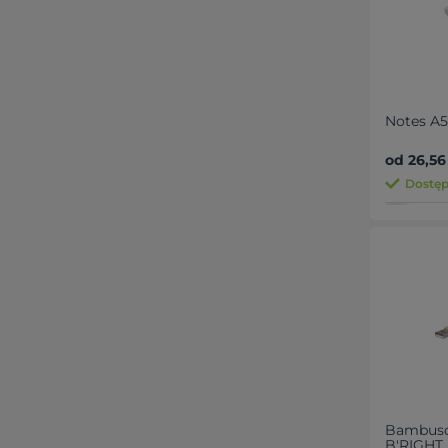
Notes A5
od 26,56 
Dostępn
Bambuso
B'RIGHT 