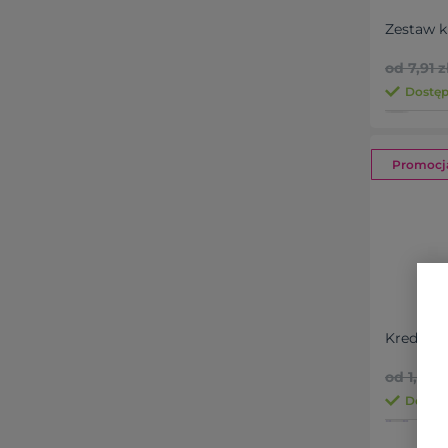
Zestaw k
od 7,91 z
Dostęp
Promocj
Kredki 
od 1,06 z
Dostęp