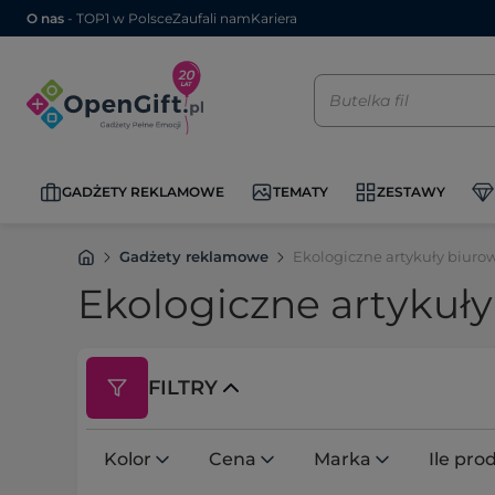
O nas
- TOP1 w Polsce
Zaufali nam
Kariera
GADŻETY REKLAMOWE
TEMATY
ZESTAWY
Gadżety reklamowe
Ekologiczne artykuły biuro
Ekologiczne artykuł
FILTRY
Kolor
Cena
Marka
Ile pr