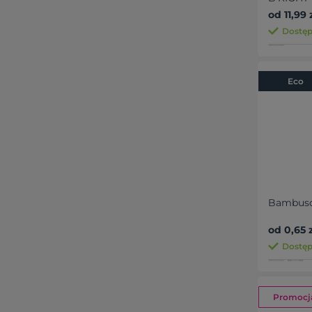
od 11,99 
Dostęp
Eco
Bambuso
od 0,65 z
Dostęp
Promocj