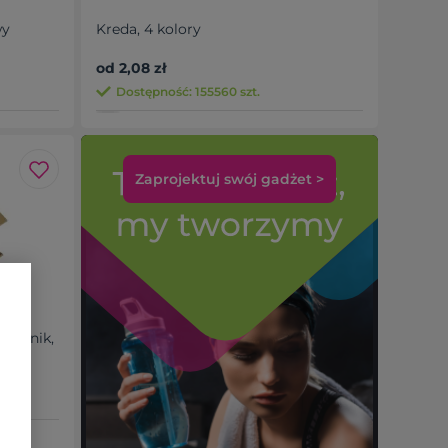
wy
Kreda, 4 kolory
od 2,08 zł
Dostępność: 155560 szt.
Zaprojektuj swój gadżet >
otatnik,
ver