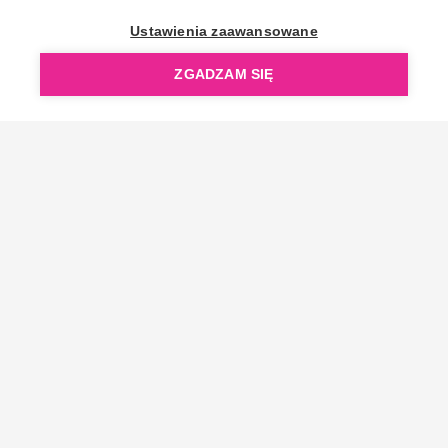
OpenGift jest częścią ReflectGroup.
Ustawienia zaawansowane
ZGADZAM SIĘ
Copyright © 2006-2026 OpenGift.pl