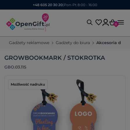
+48 605 20 30 20
|
Pon-Pt 8:00 - 16:00
0
Gadżety reklamowe
Gadżety do biura
Akcesoria do ks
GROWBOOKMARK / STOKROTKA
GBO.03.11S
Możliwość nadruku