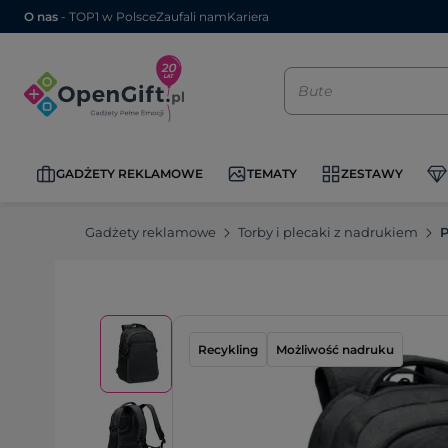
O nas
- TOP1 w Polsce
Zaufali nam
Kariera
GADŻETY REKLAMOWE
TEMATY
ZESTAWY
Gadżety reklamowe
Torby i plecaki z nadrukiem
P
Recykling
Możliwość nadruku