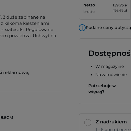
netto
159,75 zł
196,49 zł
brutto
T. 3 duże zapinane na
z kilkoma kieszeniami
Podane ceny dotyczą 
 z siateczki. Regulowane
ływem powietrza. Uchwyt na
Dostępnoś
W magazynie
ki reklamowe
,
Na zamówienie
Potrzebujesz
więcej?
18.5CM
Z nadrukiem
1 - 6 dni robocze 