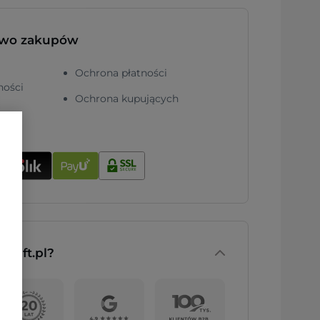
two zakupów
Ochrona płatności
ności
Ochrona kupujących
nGift.pl?