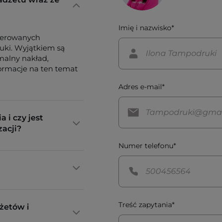
Imię i nazwisko*
ferowanych
tuki. Wyjątkiem są
imalny nakład,
formacje na ten temat
Adres e-mail*
a i czy jest
zacji?
Numer telefonu*
Treść zapytania*
żetów i