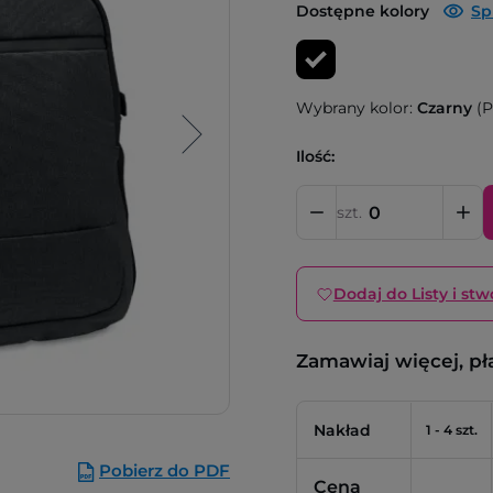
Dostępne kolory
Sp
Wybrany kolor:
Czarny
(P
Ilość:
szt.
Dodaj do Listy i stw
Zamawiaj więcej, pł
Nakład
1 - 4 szt.
Pobierz do PDF
Cena