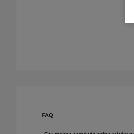
FAQ
Czy można zamówić jedną sztukę g