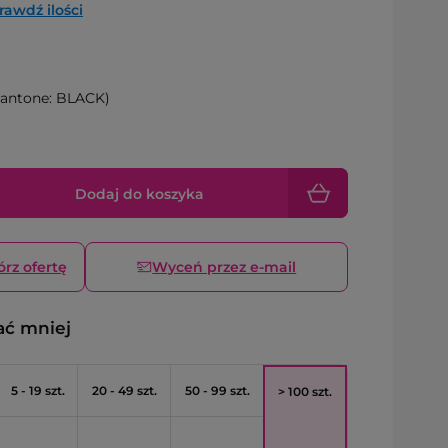
rawdź ilości
antone: BLACK)
Dodaj do koszyka
órz ofertę
Wyceń przez e-mail
ać mniej
5 - 19 szt.
20 - 49 szt.
50 - 99 szt.
> 100 szt.