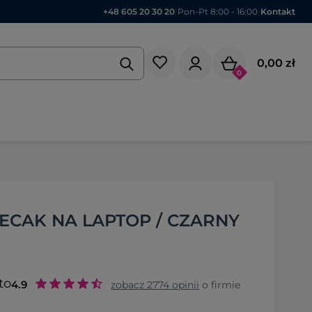
+48 605 20 30 20
|
Pon-Pt 8:00 - 16:00
|
Kontakt
0,00 zł
0
LECAK NA LAPTOP / CZARNY
to
4.9
zobacz
2774
opinii
o firmie