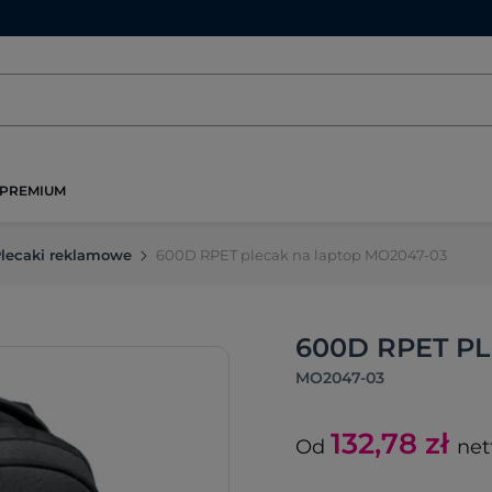
PREMIUM
lecaki reklamowe
600D RPET plecak na laptop MO2047-03
600D RPET P
MO2047-03
132,78
zł
Od
net