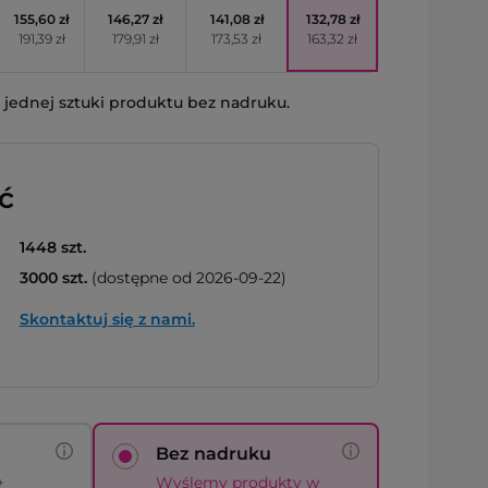
155,60 zł
146,27 zł
141,08 zł
132,78 zł
191,39 zł
179,91 zł
173,53 zł
163,32 zł
jednej sztuki produktu bez nadruku.
ć
1448 szt.
3000 szt.
(dostępne od 2026-09-22)
Skontaktuj się z nami.
Bez nadruku
+
Wyślemy produkty w