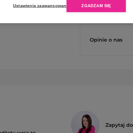
Ustawienia zaawansowane
ZGADZAM SIĘ
Opinie o nas
Zapytaj d
adżetu wraz ze