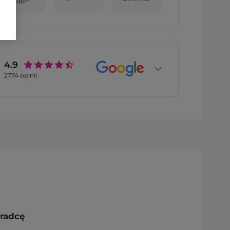
4.9
2774
opinii
oradcę