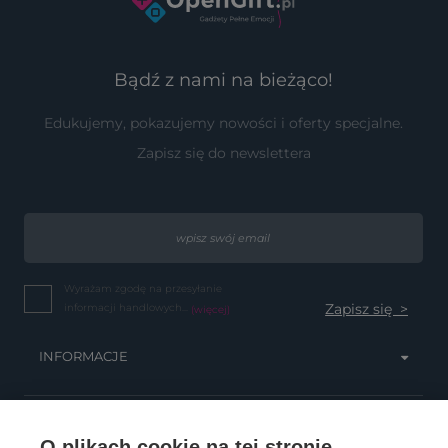
Bądź z nami na bieżąco!
Edukujemy, pokazujemy nowości i oferty specjalne.
Zapisz się do newslettera
Wyrażam zgodę na przesyłanie
informacji handlowych...
(więcej)
INFORMACJE
OBSŁUGA KLIENTA
O plikach cookie na tej stronie