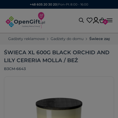
+48 605 20 30 20
|
Pon-Pt 8:00 - 16:00
0
Gadżety reklamowe
Gadżety do domu
Świece zapach
ŚWIECA XL 600G BLACK ORCHID AND
LILY CERERIA MOLLA / BEŻ
B3CM-6643