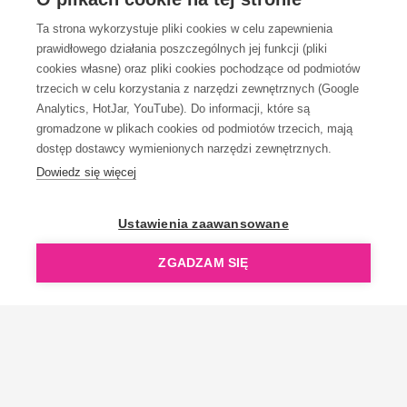
Ta strona wykorzystuje pliki cookies w celu zapewnienia
prawidłowego działania poszczególnych jej funkcji (pliki
KONTAKT
cookies własne) oraz pliki cookies pochodzące od podmiotów
trzecich w celu korzystania z narzędzi zewnętrznych (Google
Analytics, HotJar, YouTube). Do informacji, które są
gromadzone w plikach cookies od podmiotów trzecich, mają
dostęp dostawcy wymienionych narzędzi zewnętrznych.
Dowiedz się więcej
OpenGift jest częścią ReflectGroup.
Ustawienia zaawansowane
ZGADZAM SIĘ
Copyright © 2006-2026 OpenGift.pl