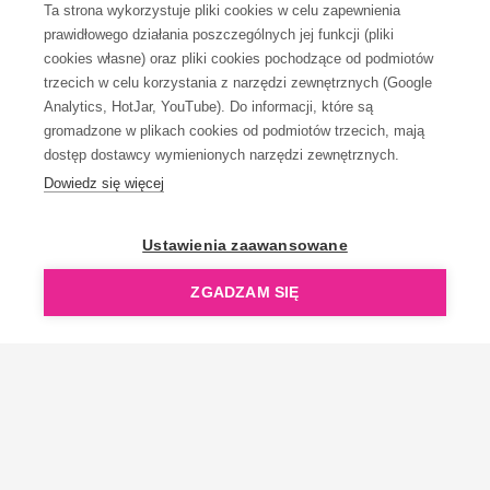
Ta strona wykorzystuje pliki cookies w celu zapewnienia
prawidłowego działania poszczególnych jej funkcji (pliki
KONTAKT
cookies własne) oraz pliki cookies pochodzące od podmiotów
trzecich w celu korzystania z narzędzi zewnętrznych (Google
Analytics, HotJar, YouTube). Do informacji, które są
gromadzone w plikach cookies od podmiotów trzecich, mają
dostęp dostawcy wymienionych narzędzi zewnętrznych.
Dowiedz się więcej
OpenGift jest częścią ReflectGroup.
Ustawienia zaawansowane
ZGADZAM SIĘ
Copyright © 2006-2026 OpenGift.pl