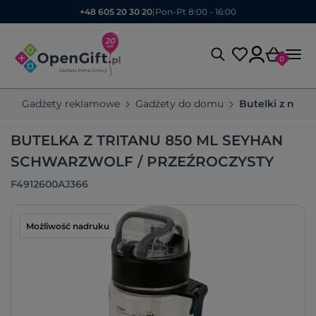
+48 605 20 30 20
|
Pon-Pt 8:00 - 16:00
0
Gadżety reklamowe
Gadżety do domu
Butelki z nad
BUTELKA Z TRITANU 850 ML SEYHAN
SCHWARZWOLF / PRZEŹROCZYSTY
F4912600AJ366
Możliwość nadruku