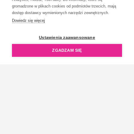
gromadzone w plikach cookies od podmiotów trzecich, mają
dostęp dostawcy wymienionych narzędzi zewnętrznych.
Dowiedz się więcej
OpenGift jest częścią ReflectGroup.
Ustawienia zaawansowane
ZGADZAM SIĘ
Copyright © 2006-2026 OpenGift.pl