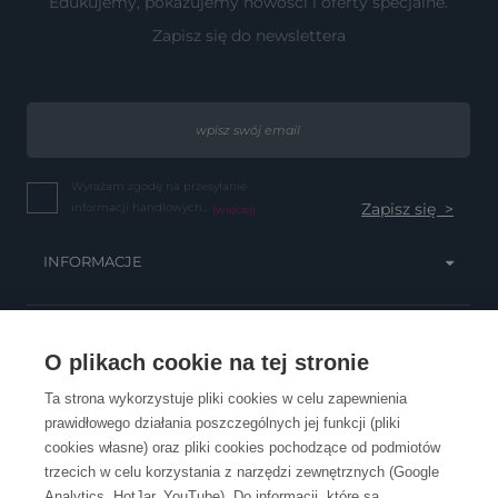
Edukujemy, pokazujemy nowości i oferty specjalne.
Zapisz się do newslettera
Wyrażam zgodę na przesyłanie
informacji handlowych...
(więcej)
INFORMACJE
OBSŁUGA KLIENTA
O plikach cookie na tej stronie
Ta strona wykorzystuje pliki cookies w celu zapewnienia
prawidłowego działania poszczególnych jej funkcji (pliki
KONTAKT
cookies własne) oraz pliki cookies pochodzące od podmiotów
trzecich w celu korzystania z narzędzi zewnętrznych (Google
Analytics, HotJar, YouTube). Do informacji, które są