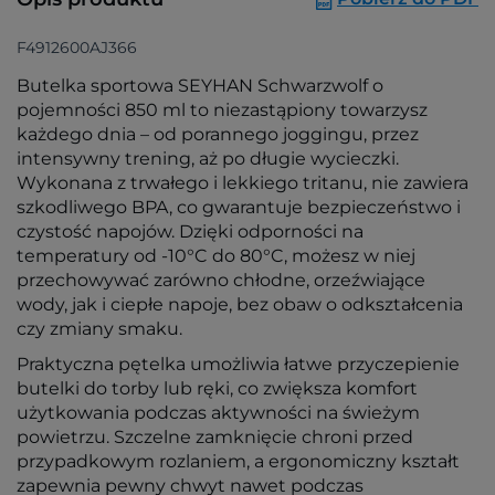
F4912600AJ366
Butelka sportowa SEYHAN Schwarzwolf o
pojemności 850 ml to niezastąpiony towarzysz
każdego dnia – od porannego joggingu, przez
intensywny trening, aż po długie wycieczki.
Wykonana z trwałego i lekkiego tritanu, nie zawiera
szkodliwego BPA, co gwarantuje bezpieczeństwo i
czystość napojów. Dzięki odporności na
temperatury od -10°C do 80°C, możesz w niej
przechowywać zarówno chłodne, orzeźwiające
wody, jak i ciepłe napoje, bez obaw o odkształcenia
czy zmiany smaku.
Praktyczna pętelka umożliwia łatwe przyczepienie
butelki do torby lub ręki, co zwiększa komfort
użytkowania podczas aktywności na świeżym
powietrzu. Szczelne zamknięcie chroni przed
przypadkowym rozlaniem, a ergonomiczny kształt
zapewnia pewny chwyt nawet podczas