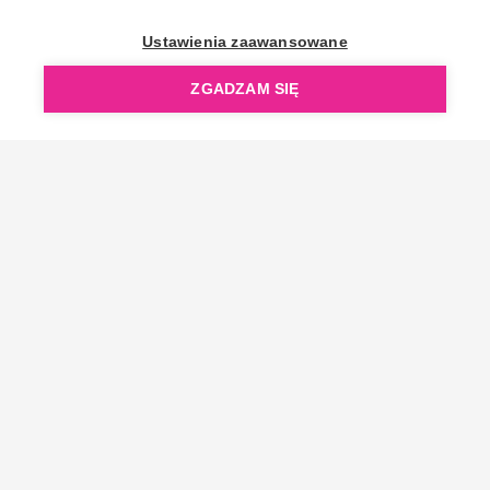
OpenGift jest częścią ReflectGroup.
Ustawienia zaawansowane
ZGADZAM SIĘ
Copyright © 2006-2026 OpenGift.pl