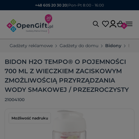
+48 605 20 30 20
|
Pon-Pt 8:00 - 16:00
0
Gadżety reklamowe
Gadżety do domu
Bidony
Bido
BIDON H2O TEMPO® O POJEMNOŚCI
700 ML Z WIECZKIEM ZACISKOWYM
ZMOŻLIWOŚCIĄ PRZYRZĄDZANIA
WODY SMAKOWEJ / PRZEZROCZYSTY
21004100
Możliwość nadruku