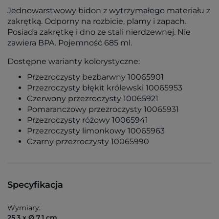
Jednowarstwowy bidon z wytrzymałego materiału z
zakrętką. Odporny na rozbicie, plamy i zapach.
Posiada zakrętkę i dno ze stali nierdzewnej. Nie
zawiera BPA. Pojemność 685 ml.
Dostępne warianty kolorystyczne:
Przezroczysty bezbarwny 10065901
Przezroczysty błękit królewski 10065953
Czerwony przezroczysty 10065921
Pomaranczowy przezroczysty 10065931
Przezroczysty różowy 10065941
Przezroczysty limonkowy 10065963
Czarny przezroczysty 10065990
Specyfikacja
Wymiary:
25,3 x Ø 7,1 cm