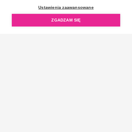
OpenGift jest częścią ReflectGroup.
Ustawienia zaawansowane
ZGADZAM SIĘ
Copyright © 2006-2026 OpenGift.pl