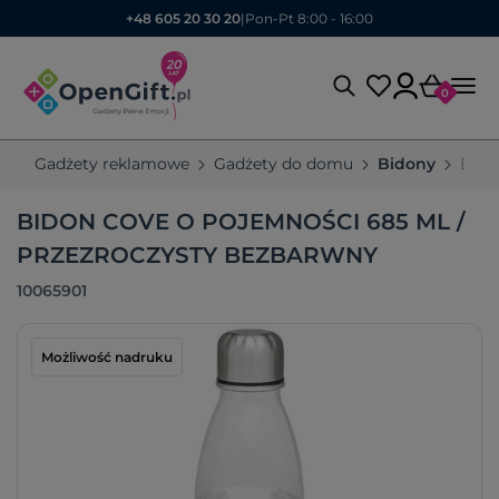
+48 605 20 30 20
|
Pon-Pt 8:00 - 16:00
0
Gadżety reklamowe
Gadżety do domu
Bidony
Bido
BIDON COVE O POJEMNOŚCI 685 ML /
PRZEZROCZYSTY BEZBARWNY
10065901
Możliwość nadruku