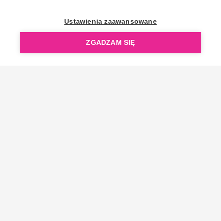
OpenGift jest częścią ReflectGroup.
Ustawienia zaawansowane
ZGADZAM SIĘ
Copyright © 2006-2026 OpenGift.pl