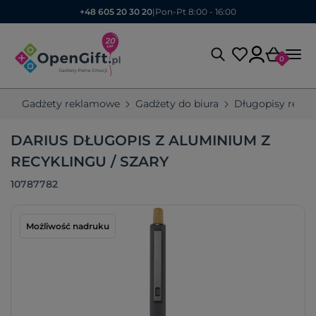
+48 605 20 30 20
|
Pon-Pt 8:00 - 16:00
0
Gadżety reklamowe
Gadżety do biura
Długopisy rekl
DARIUS DŁUGOPIS Z ALUMINIUM Z
RECYKLINGU / SZARY
10787782
Możliwość nadruku