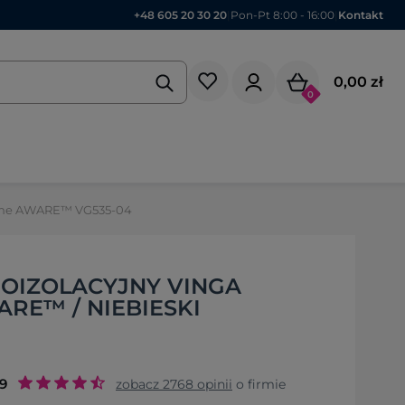
+48 605 20 30 20
|
Pon-Pt 8:00 - 16:00
|
Kontakt
0,00 zł
0
onne AWARE™ VG535-04
OIZOLACYJNY VINGA
RE™ / NIEBIESKI
.9
zobacz
2768
opinii
o firmie