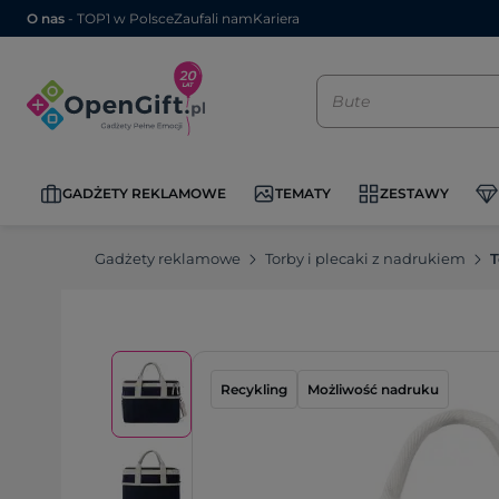
O nas
- TOP1 w Polsce
Zaufali nam
Kariera
GADŻETY REKLAMOWE
TEMATY
ZESTAWY
Gadżety reklamowe
Torby i plecaki z nadrukiem
T
Recykling
Możliwość nadruku