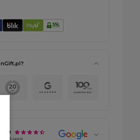
nGift.pl?
4.9
2768
opinii