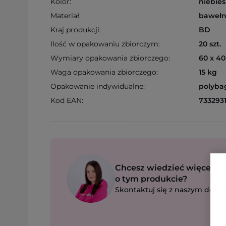
Kolor:
niebies
Materiał:
bawełna
Kraj produkcji:
BD
Ilość w opakowaniu zbiorczym:
20 szt.
Wymiary opakowania zbiorczego:
60 x 40
Waga opakowania zbiorczego:
15 kg
Opakowanie indywidualne:
polyba
Kod EAN:
733293
Chcesz wiedzieć więcej
o tym produkcie?
Skontaktuj się z naszym dorad