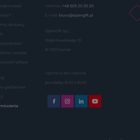
 odpowiedzi
Infolinia:
+48 605 20 30 20
wiać?
E-mail:
biuro@opengift.pl
formy dostawy
OpenGift sp.j.
in
Małachowskiego 10
 prywatności
61-129 Poznań
plików cookies
stawień plików
czynne w dni robocze
je
pomiędzy 8:00 a 16:00
wo gadżetowe
ji
amówienia