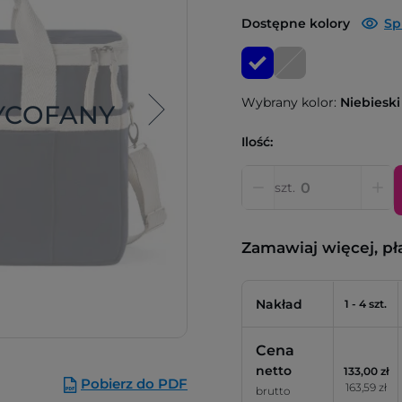
Dostępne kolory
Sp
Wybrany kolor:
Niebieski
YCOFANY
Ilość:
szt.
Zamawiaj więcej, pł
Nakład
1 - 4 szt.
Cena
netto
133,00 zł
Pobierz do PDF
163,59 zł
brutto