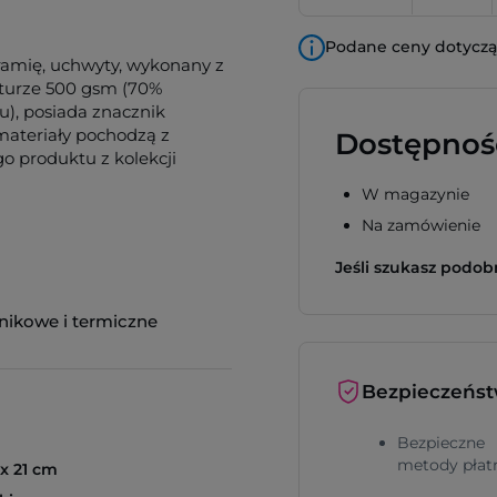
Podane ceny dotyczą 
ramię, uchwyty, wykonany z
aturze 500 gsm (70%
gu), posiada znacznik
ateriały pochodzą z
Dostępnoś
o produktu z kolekcji
W magazynie
Na zamówienie
Jeśli szukasz podo
nikowe i termiczne
Bezpieczeńs
Bezpieczne
metody płat
 x 21 cm