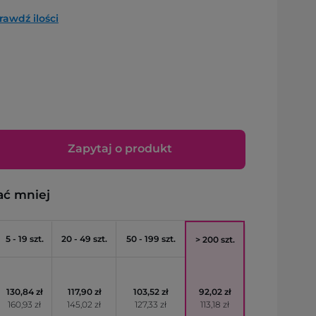
rawdź ilości
Zapytaj o produkt
ać mniej
5 - 19 szt.
20 - 49 szt.
50 - 199 szt.
> 200 szt.
130,84 zł
117,90 zł
103,52 zł
92,02 zł
160,93 zł
145,02 zł
127,33 zł
113,18 zł