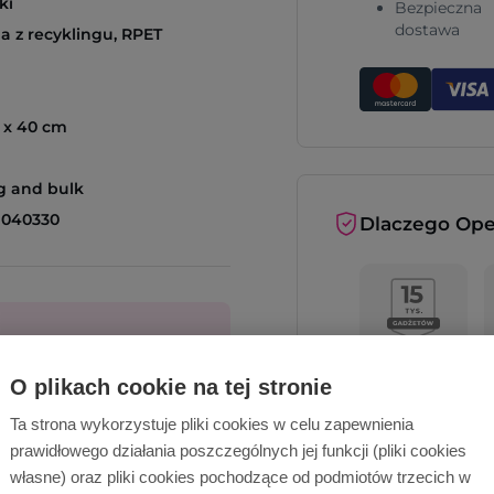
ki
Bezpieczna
dostawa
 z recyklingu, RPET
 x 40 cm
g and bulk
1040330
Dlaczego Ope
O plikach cookie na tej stronie
cą!
Ta strona wykorzystuje pliki cookies w celu zapewnienia
prawidłowego działania poszczególnych jej funkcji (pliki cookies
Wyślij zapytanie
Opinie o nas
własne) oraz pliki cookies pochodzące od podmiotów trzecich w