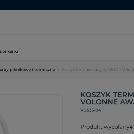
PREMIUM
orby piknikowe i termiczne
Koszyk termoizolacyjny VINGA Vol
KOSZYK TERM
VOLONNE AWA
VG535-04
Produkt wycofany
4