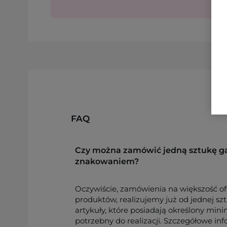
FAQ
Czy można zamówić jedną sztukę g
znakowaniem?
Oczywiście, zamówienia na większość o
produktów, realizujemy już od jednej sz
artykuły, które posiadają określony min
potrzebny do realizacji. Szczegółowe in