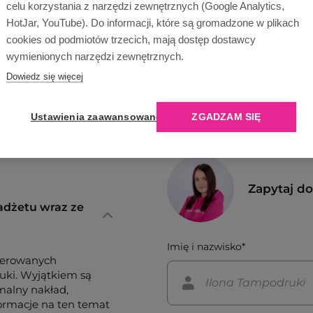
celu korzystania z narzędzi zewnętrznych (Google Analytics,
HotJar, YouTube). Do informacji, które są gromadzone w plikach
cookies od podmiotów trzecich, mają dostęp dostawcy
wymienionych narzędzi zewnętrznych.
Dowiedz się więcej
Ustawienia zaawansowane
ZGADZAM SIĘ
Zapytaj d
adżetu wraz ze
Imię i nazwisko*
ferowanych
tuki. Wyjątkiem są
imalny nakład,
formacje na ten temat