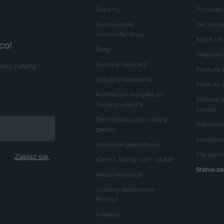
Raporty
Pytania i
Zamówienia
Jak zama
niestandardowe
Koszt i 
co!
Blog
Regulam
Terminy realizacji
ci i oferty
Polityka
Usługi znakowania
Polityka 
Konfekcja i wysyłka do
Zmiana u
Twojego klienta
cookie
Zaprojektuj swój własny
Reklamac
gadżet
Doradzt
Inspiracje gadżetowe
Dla agenc
Klienci, którzy nam zaufali
Status z
Nasze realizacje
Gadżety reklamowe -
Poznań
Katalogi