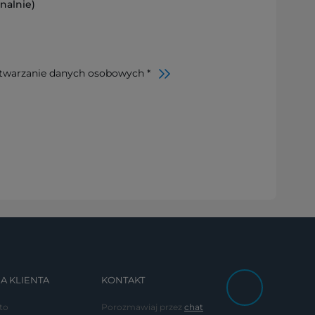
nalnie)
twarzanie danych osobowych *
A KLIENTA
KONTAKT
to
Porozmawiaj przez
chat