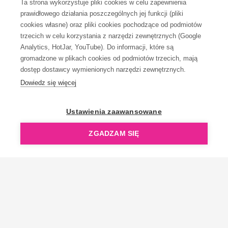
Ta strona wykorzystuje pliki cookies w celu zapewnienia
prawidłowego działania poszczególnych jej funkcji (pliki
KONTAKT
cookies własne) oraz pliki cookies pochodzące od podmiotów
trzecich w celu korzystania z narzędzi zewnętrznych (Google
Analytics, HotJar, YouTube). Do informacji, które są
gromadzone w plikach cookies od podmiotów trzecich, mają
dostęp dostawcy wymienionych narzędzi zewnętrznych.
Dowiedz się więcej
OpenGift jest częścią ReflectGroup.
Ustawienia zaawansowane
ZGADZAM SIĘ
Copyright © 2006-2026 OpenGift.pl