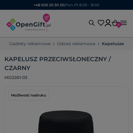
+48 605 20 30 20
|
Pon-Pt 8:00 - 16:00
0
Gadżety reklamowe
Odzież reklamowa
Kapelusze
k
KAPELUSZ PRZECIWSŁONECZNY /
CZARNY
MO2261-03
Możliwość nadruku