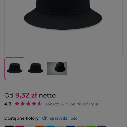
9,32
zł
Od
netto
4.9
zobacz
2773
opinii
o firmie
Dostępne kolory
Sprawdź ilości