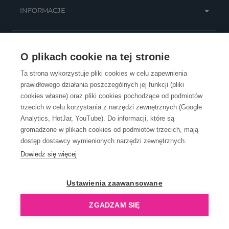
INFORMACJE
OBSŁUGA KLIENTA
O plikach cookie na tej stronie
Ta strona wykorzystuje pliki cookies w celu zapewnienia
prawidłowego działania poszczególnych jej funkcji (pliki
KONTAKT
cookies własne) oraz pliki cookies pochodzące od podmiotów
trzecich w celu korzystania z narzędzi zewnętrznych (Google
Analytics, HotJar, YouTube). Do informacji, które są
gromadzone w plikach cookies od podmiotów trzecich, mają
dostęp dostawcy wymienionych narzędzi zewnętrznych.
Dowiedz się więcej
OpenGift jest częścią ReflectGroup.
Ustawienia zaawansowane
ZGADZAM SIĘ
Copyright © 2006-2026 OpenGift.pl