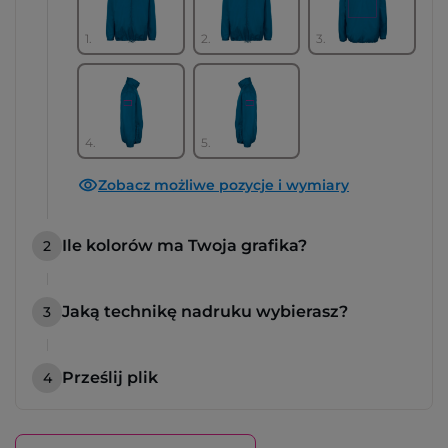
1.
2.
3.
4.
5.
Zobacz możliwe pozycje i wymiary
Ile kolorów ma Twoja grafika?
2
Jaką technikę nadruku wybierasz?
3
Prześlij plik
4