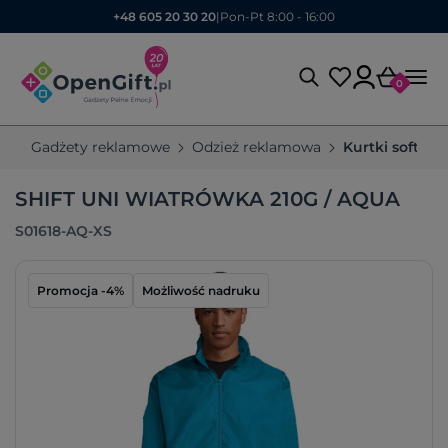
+48 605 20 30 20
|
Pon-Pt 8:00 - 16:00
0
Gadżety reklamowe
Odzież reklamowa
Kurtki softshel
SHIFT UNI WIATRÓWKA 210G / AQUA
S01618-AQ-XS
Promocja -4%
Możliwość nadruku