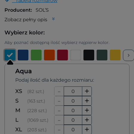
Tabela rozmiarów
Producent:
SOL’S
Zobacz pełny opis
Wybierz kolor:
Aby poznać dostępną ilość wybierz najpierw kolor.
Aqua
Podaj ilość dla każdego rozmiaru:
-
+
XS
(82 szt.)
-
+
S
(163 szt.)
-
+
M
(228 szt.)
-
+
L
(1069 szt.)
-
+
XL
(203 szt.)