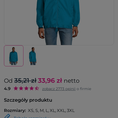
35,21 zł
33,96
zł
Od
netto
4.9
zobacz
2773
opinii
o firmie
Szczegóły produktu
Rozmiary:
XS, S, M, L, XL, XXL, 3XL