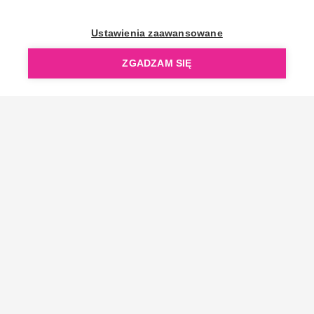
OpenGift jest częścią ReflectGroup.
Ustawienia zaawansowane
ZGADZAM SIĘ
Copyright © 2006-2026 OpenGift.pl