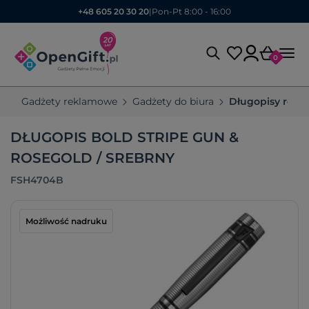
+48 605 20 30 20
|
Pon-Pt 8:00 - 16:00
0
Gadżety reklamowe
Gadżety do biura
Długopisy rek
DŁUGOPIS BOLD STRIPE GUN &
ROSEGOLD / SREBRNY
FSH4704B
Możliwość nadruku