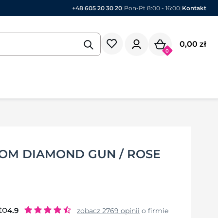
+48 605 20 30 20
|
Pon-Pt 8:00 - 16:00
|
Kontakt
0,00 zł
0
OM DIAMOND GUN / ROSE
to
4.9
zobacz
2769
opinii
o firmie