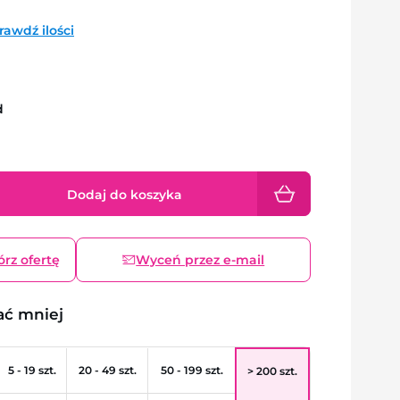
rawdź ilości
d
Dodaj do koszyka
órz ofertę
Wyceń przez e-mail
ać mniej
5 - 19 szt.
20 - 49 szt.
50 - 199 szt.
> 200 szt.