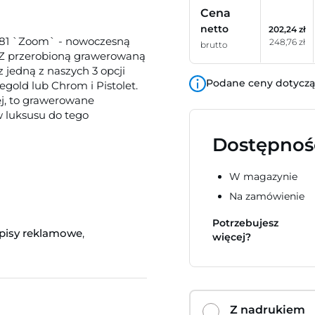
Cena
netto
202,24 zł
881 `Zoom` - nowoczesną
248,76 zł
brutto
 Z przerobioną grawerowaną
 jedną z naszych 3 opcji
Podane ceny dotyczą 
segold lub Chrom i Pistolet.
ej, to grawerowane
luksusu do tego
Dostępnoś
W magazynie
Na zamówienie
Potrzebujesz
pisy reklamowe
,
więcej?
Z nadrukiem