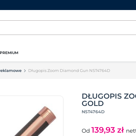
PREMIUM
 reklamowe
Długopis Zoom Diamond Gun NST4764D
DŁUGOPIS ZO
GOLD
NST4764D
139,93
zł
Od
net