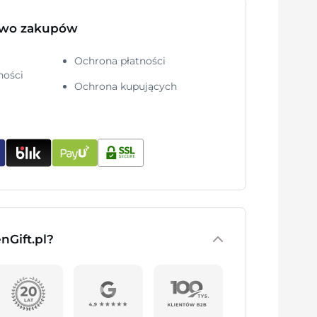
two zakupów
Ochrona płatności
ności
Ochrona kupujących
nGift.pl?