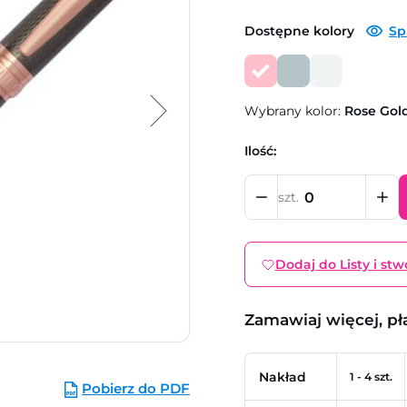
Dostępne kolory
Sp
Wybrany kolor:
Rose Gol
Ilość:
szt.
Dodaj do Listy i stw
Zamawiaj więcej, pł
Nakład
1 - 4 szt.
Pobierz do PDF