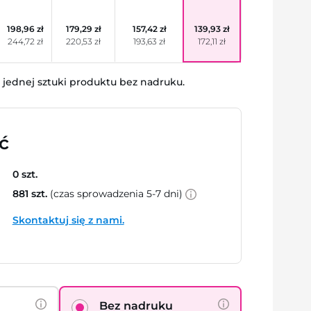
198,96 zł
179,29 zł
157,42 zł
139,93 zł
244,72 zł
220,53 zł
193,63 zł
172,11 zł
jednej sztuki produktu bez nadruku.
ć
0 szt.
881 szt.
(czas sprowadzenia 5-7 dni)
Skontaktuj się z nami.
Bez nadruku