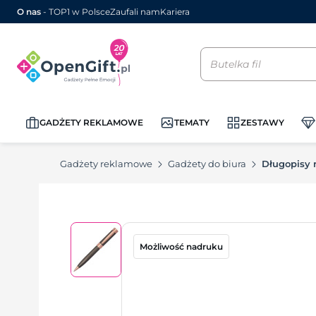
O nas
- TOP1 w Polsce
Zaufali nam
Kariera
GADŻETY REKLAMOWE
TEMATY
ZESTAWY
Gadżety reklamowe
Gadżety do biura
Długopisy
Możliwość nadruku