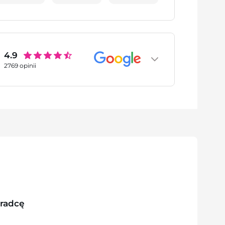
4.9
2769
opinii
oradcę