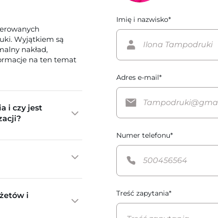
Imię i nazwisko*
ferowanych
tuki. Wyjątkiem są
imalny nakład,
formacje na ten temat
Adres e-mail*
a i czy jest
zacji?
Numer telefonu*
Treść zapytania*
żetów i