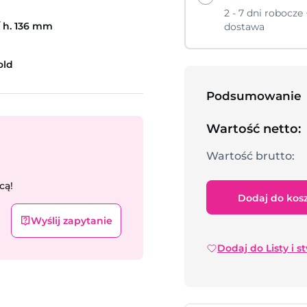
2 - 7 dni robocze 
 / h. 136 mm
dostawa
old
Podsumowanie
Wartość netto:
Wartość brutto:
cą!
Dodaj do kos
Wyślij zapytanie
Dodaj do Listy i s