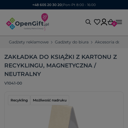
+48 605 20 30 20
|
Pon-Pt 8:00 - 16:00
0
Gadżety reklamowe
Gadżety do biura
Akcesoria do ksi
ZAKŁADKA DO KSIĄŻKI Z KARTONU Z
RECYKLINGU, MAGNETYCZNA /
NEUTRALNY
V1041-00
Recykling
Możliwość nadruku