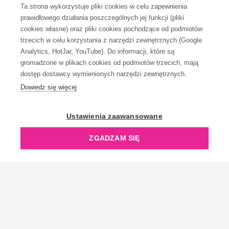
Ta strona wykorzystuje pliki cookies w celu zapewnienia
prawidłowego działania poszczególnych jej funkcji (pliki
KONTAKT
cookies własne) oraz pliki cookies pochodzące od podmiotów
trzecich w celu korzystania z narzędzi zewnętrznych (Google
Analytics, HotJar, YouTube). Do informacji, które są
gromadzone w plikach cookies od podmiotów trzecich, mają
dostęp dostawcy wymienionych narzędzi zewnętrznych.
Dowiedz się więcej
OpenGift jest częścią ReflectGroup.
Ustawienia zaawansowane
ZGADZAM SIĘ
Copyright © 2006-2026 OpenGift.pl