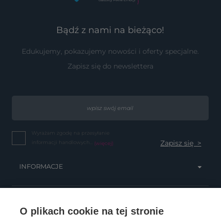
Bądź z nami na bieżąco!
Edukujemy, pokazujemy nowości i oferty specjalne.
Zapisz się do newslettera
Wyrażam zgodę na przesyłanie
informacji handlowych...
(więcej)
INFORMACJE
OBSŁUGA KLIENTA
O plikach cookie na tej stronie