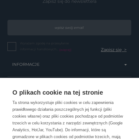
Zapisz się do newslettera
Wyrażam zgodę na przesyłanie
informacji handlowych...
(więcej)
INFORMACJE
OBSŁUGA KLIENTA
O plikach cookie na tej stronie
Ta strona wykorzystuje pliki cookies w celu zapewnienia
prawidłowego działania poszczególnych jej funkcji (pliki
KONTAKT
cookies własne) oraz pliki cookies pochodzące od podmiotów
trzecich w celu korzystania z narzędzi zewnętrznych (Google
Analytics, HotJar, YouTube). Do informacji, które są
gromadzone w plikach cookies od podmiotów trzecich, mają