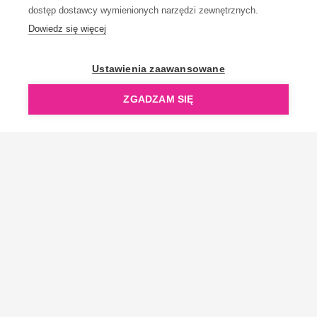
dostęp dostawcy wymienionych narzędzi zewnętrznych.
Dowiedz się więcej
OpenGift jest częścią ReflectGroup.
Ustawienia zaawansowane
ZGADZAM SIĘ
Copyright © 2006-2026 OpenGift.pl