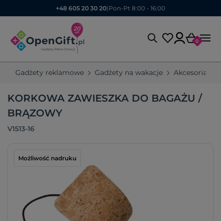
+48 605 20 30 20
|
Pon-Pt 8:00 - 16:00
0
Gadżety reklamowe
Gadżety na wakacje
Akcesoria po
KORKOWA ZAWIESZKA DO BAGAŻU /
BRĄZOWY
V1513-16
Możliwość nadruku