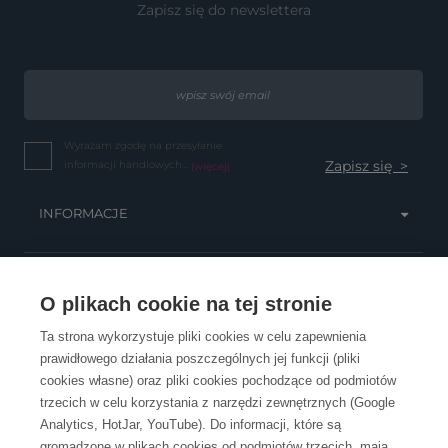
Zapisz się do newslettera
Wyrażam zgodę na przesyłanie
informacji handlowych...
(więcej)
INFORMACJE
OBSŁUGA KLIENTA
O plikach cookie na tej stronie
Ta strona wykorzystuje pliki cookies w celu zapewnienia
prawidłowego działania poszczególnych jej funkcji (pliki
KONTAKT
cookies własne) oraz pliki cookies pochodzące od podmiotów
trzecich w celu korzystania z narzędzi zewnętrznych (Google
Analytics, HotJar, YouTube). Do informacji, które są
gromadzone w plikach cookies od podmiotów trzecich, mają