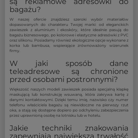
są reklamowe adresówki do
bagażu?
W naszej ofercie znajdziesz szeroki wybór materiałów
dopasowanych do charakteru Twojej marki: od eleganckich
zawieszek z aluminium i ekoskóry, które idealnie pasują do
bagażu biznesowego, po kolorowe i elastyczne adresówki z PVC
oraz silikonu. Posiadamy również ekologiczne opcje wykonane z
korka lub bambusa, wspierające zrównoważony wizerunek
firmy.
W jaki sposób dane
teleadresowe są chronione
przed osobami postronnymi?
Większość naszych modeli zawieszek posiada specjalną klapkę
maskującą lub konstrukcję wsuwaną, która zakrywa kartę z
danymi kontaktowymi. Dzięki temu imię, nazwisko czy numer
telefonu właściciela bagażu są niewidoczne na pierwszy rzut
oka, a stają się dostępne dopiero po odchyleniu zabezpieczenia
przez uprawnioną osobę na lotnisku lub w hotelu.
Jakie techniki znakowania
zapewniają największą trwałość