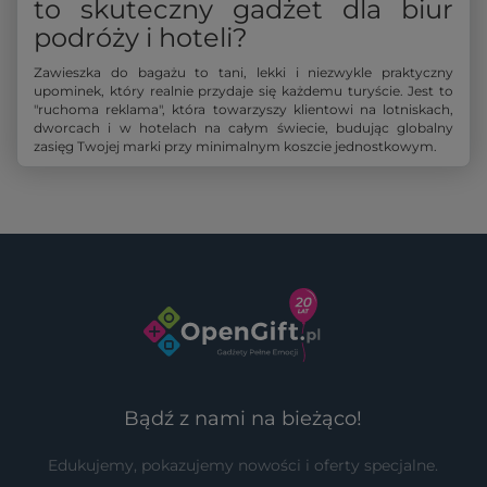
to skuteczny gadżet dla biur
podróży i hoteli?
Zawieszka do bagażu to tani, lekki i niezwykle praktyczny
upominek, który realnie przydaje się każdemu turyście. Jest to
"ruchoma reklama", która towarzyszy klientowi na lotniskach,
dworcach i w hotelach na całym świecie, budując globalny
zasięg Twojej marki przy minimalnym koszcie jednostkowym.
Bądź z nami na bieżąco!
Edukujemy, pokazujemy nowości i oferty specjalne.