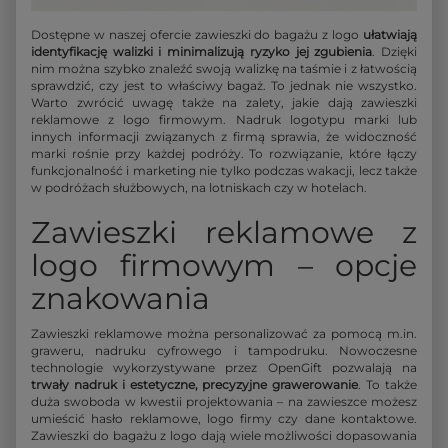
Dostępne w naszej ofercie zawieszki do bagażu z logo
ułatwiają
identyfikację walizki i minimalizują ryzyko jej zgubienia
. Dzięki
nim można szybko znaleźć swoją walizkę na taśmie i z łatwością
sprawdzić, czy jest to właściwy bagaż. To jednak nie wszystko.
Warto zwrócić uwagę także na zalety, jakie dają zawieszki
reklamowe z logo firmowym. Nadruk logotypu marki lub
innych informacji związanych z firmą sprawia, że widoczność
marki rośnie przy każdej podróży. To rozwiązanie, które łączy
funkcjonalność i marketing nie tylko podczas wakacji, lecz także
w podróżach służbowych, na lotniskach czy w hotelach.
Zawieszki reklamowe z
logo firmowym – opcje
znakowania
Zawieszki reklamowe można personalizować za pomocą m.in.
graweru, nadruku cyfrowego i tampodruku. Nowoczesne
technologie wykorzystywane przez OpenGift pozwalają na
trwały nadruk i estetyczne, precyzyjne grawerowanie
. To także
duża swoboda w kwestii projektowania – na zawieszce możesz
umieścić hasło reklamowe, logo firmy czy dane kontaktowe.
Zawieszki do bagażu z logo dają wiele możliwości dopasowania