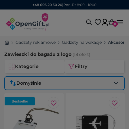
+48 605 20 30 20
|
Pon-Pt 8:00 - 16:00
0
Gadżety reklamowe
Gadżety na wakacje
Akcesoria
Zawieszki do bagażu z logo
(18 ofert)
Kategorie
Filtry
Domyślnie
Bestseller