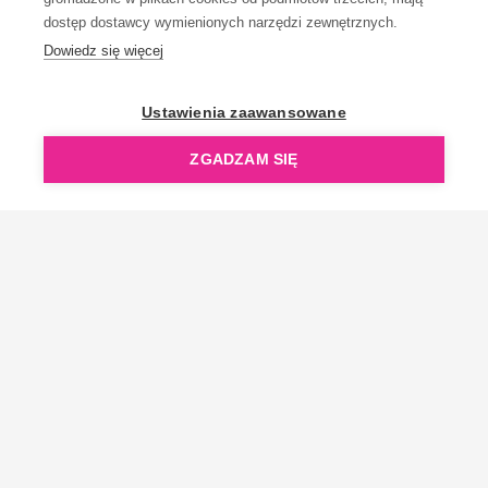
dostęp dostawcy wymienionych narzędzi zewnętrznych.
Dowiedz się więcej
OpenGift jest częścią ReflectGroup.
Ustawienia zaawansowane
ZGADZAM SIĘ
Copyright © 2006-2026 OpenGift.pl