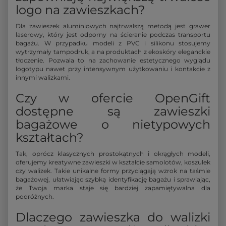
logo na zawieszkach?
Dla zawieszek aluminiowych najtrwalszą metodą jest grawer
laserowy, który jest odporny na ścieranie podczas transportu
bagażu. W przypadku modeli z PVC i silikonu stosujemy
wytrzymały tampodruk, a na produktach z ekoskóry eleganckie
tłoczenie. Pozwala to na zachowanie estetycznego wyglądu
logotypu nawet przy intensywnym użytkowaniu i kontakcie z
innymi walizkami.
Czy w ofercie OpenGift
dostępne są zawieszki
bagażowe o nietypowych
kształtach?
Tak, oprócz klasycznych prostokątnych i okrągłych modeli,
oferujemy kreatywne zawieszki w kształcie samolotów, koszulek
czy walizek. Takie unikalne formy przyciągają wzrok na taśmie
bagażowej, ułatwiając szybką identyfikację bagażu i sprawiając,
że Twoja marka staje się bardziej zapamiętywalna dla
podróżnych.
Dlaczego zawieszka do walizki