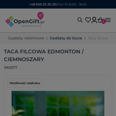
+48 605 20 30 20
|
Pon-Pt 8:00 - 16:00
0
Gadżety reklamowe
Gadżety do biura
Taca filcowa 
TACA FILCOWA EDMONTON /
CIEMNOSZARY
390277
Możliwość nadruku