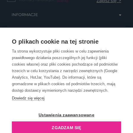
informacji handlowych...
(więcej)
INFORMACJE
OBSŁUGA KLIENTA
O plikach cookie na tej stronie
Ta strona wykorzystuje pliki cookies w celu zapewnienia
prawidłowego działania poszczególnych jej funkcji (pliki
KONTAKT
cookies własne) oraz pliki cookies pochodzące od podmiotów
trzecich w celu korzystania z narzędzi zewnętrznych (Google
Analytics, HotJar, YouTube). Do informacji, które są
gromadzone w plikach cookies od podmiotów trzecich, mają
dostęp dostawcy wymienionych narzędzi zewnętrznych.
Dowiedz się więcej
OpenGift jest częścią ReflectGroup.
Ustawienia zaawansowane
ZGADZAM SIĘ