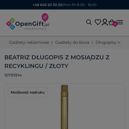
+48 605 20 30 20
|
Pon-Pt 8:00 - 16:00
0
Gadżety reklamowe
Gadżety do biura
Długopisy rekl
BEATRIZ DŁUGOPIS Z MOSIĄDZU Z
RECYKLINGU / ZŁOTY
10791914
Możliwość nadruku