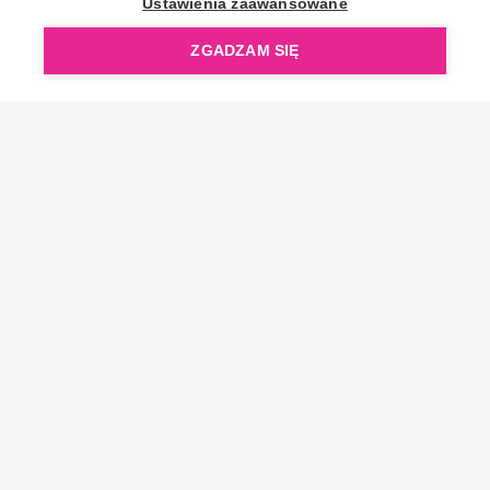
Ustawienia zaawansowane
ZGADZAM SIĘ
Copyright © 2006-2026 OpenGift.pl