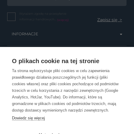
Wyrażam zgodę na przesyłanie
informacji handlowych...
(więcej)
INFORMACJE
OBSŁUGA KLIENTA
O plikach cookie na tej stronie
Ta strona wykorzystuje pliki cookies w celu zapewnienia
prawidłowego działania poszczególnych jej funkcji (pliki
KONTAKT
cookies własne) oraz pliki cookies pochodzące od podmiotów
trzecich w celu korzystania z narzędzi zewnętrznych (Google
Analytics, HotJar, YouTube). Do informacji, które są
gromadzone w plikach cookies od podmiotów trzecich, mają
dostęp dostawcy wymienionych narzędzi zewnętrznych.
Dowiedz się więcej
OpenGift jest częścią ReflectGroup.