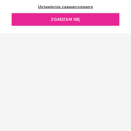
OpenGift jest częścią ReflectGroup.
Ustawienia zaawansowane
ZGADZAM SIĘ
Copyright © 2006-2026 OpenGift.pl